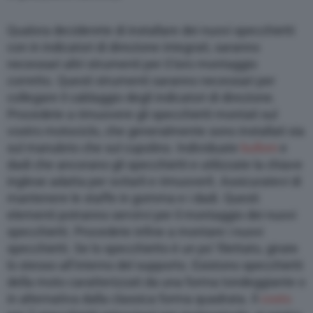
Qualora deciderete di installare dei nuovi specchietti
con in indicatori di direzione integrati, saranno
necessari altri strumenti per il loro montaggio
corretto. Questi strumenti saranno necessari per
collegare il cablaggio degli indicatori di direzione.
Procedete a rimuovere gli specchietti montati sul
vostro motociclo, che generalmente sono installati sia
sul manubrio che sul cupolino. Individuate
bulloni
e
dadi che ancorano gli specchietti e utilizzate la chiave
inglese adatta per svitarli e rimuoverli. Assicuratevi di
mantenere le staffe in gomma e i dadi. Questi
elementi potranno servirvi per il montaggio dei nuovi
specchietti. Procedete infine a montare i nuovi
specchietti. Se lo specchietto è un po’ filettato, girate
lo stesso all’interno del supporto. Esistono specchietti
della moto caratterizzati da una forma tondeggiante o
in alternativa dalla classica forma quadrata. Il
costo