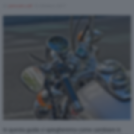
Di
joincom.coll
10 Ottobre 2017
Varie
In questa guida vi spiegheremo come cambiare in