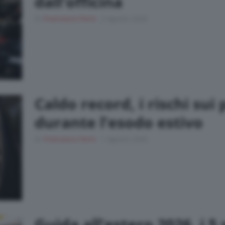
dall’officina
Di
Francesco Forni
2 Agosto 2026
Caldo record, i rischi sui
durante l’esodo estivo
Di
Francesco Forni
1 Agosto 2026
Guida all’estero 2026, i 5 