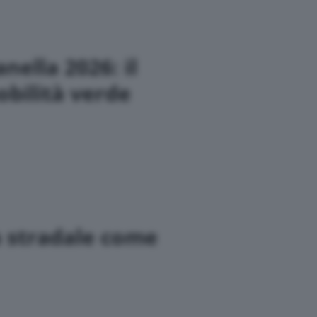
nella 2026: il
bilità verde
a stradale come