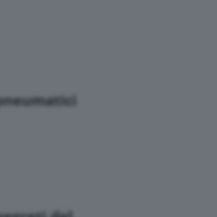
 pneumatici
segreti del