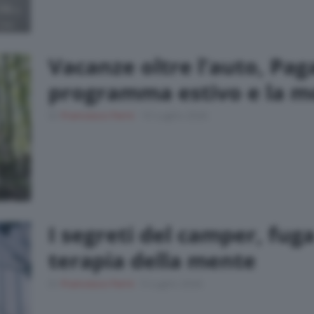
Vacanze oltre l’auto, Paga
programma estivo e la mo
Di
Francesco Forni
10 Luglio 2026
I segreti del camper, fug
terapia della mente
Di
Francesco Forni
9 Luglio 2026