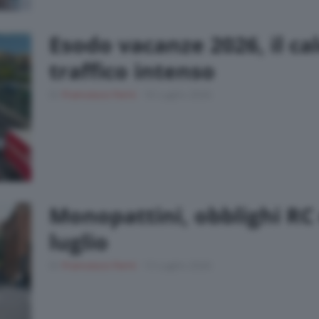
Esodo vacanze 2026, il ca
traffico intenso
Di
Francesco Forni
18 Luglio 2026
Monopattini, obblighi RC 
luglio
Di
Francesco Forni
13 Luglio 2026