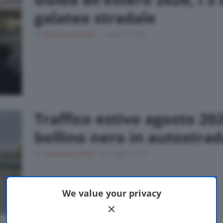
galateo stradale
Di
Francesco Forni
1 Agosto 2026
Traffico estivo agosto 202
bollino nero in autostra
Di
Francesco Forni
28 Luglio 2026
We value your privacy