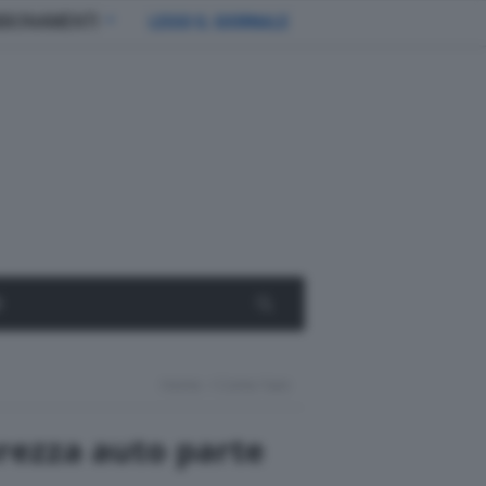
BBONAMENTI
LEGGI IL GIORNALE
E
Home
Come Fare
urezza auto parte