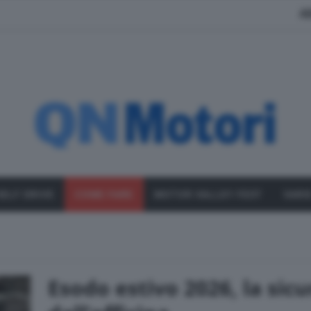
A
SELF DRIVE
COME FARE
MOTOR VALLEY FEST
VARI
Esodo estivo 2026, la sic