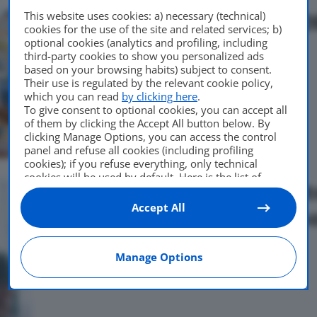
Noleggio auto estate 2026
This website uses cookies: a) necessary (technical)
cookies for the use of the site and related services; b)
turisti, Ecco il decalogo
optional cookies (analytics and profiling, including
third-party cookies to show you personalized ads
based on your browsing habits) subject to consent.
Di
Francesco Forni
23 Luglio 2026
Their use is regulated by the relevant cookie policy,
which you can read
by clicking here
.
To give consent to optional cookies, you can accept all
of them by clicking the Accept All button below. By
clicking Manage Options, you can access the control
panel and refuse all cookies (including profiling
cookies); if you refuse everything, only technical
cookies will be used by default. Here is the list of
Truffe ricambi online aut
providers
. Cookie consent will be stored and applied
also to the other websites of Editoriale Nazionale and
Accept All
per proteggere i propri s
their subdomains. By expressing your choice on this
site, you will therefore not be asked again on other
Di
Francesco Forni
22 Luglio 2026
Editoriale Nazionale websites that use the same
Manage Options
consent management platform (CMP). You can still
modify or withdraw your choice at any time through
the “Privacy Settings” section.