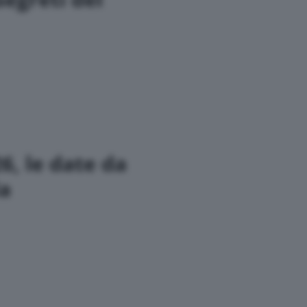
6, le date da
da