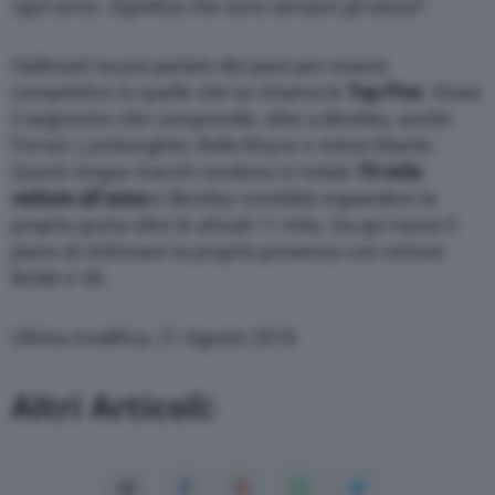
ogni anno. Significa che sono sempre gli stessi
“.
Hallmark ha poi parlato dei piani per essere
competitivo in quelle che lui chiama le
Top Five
. Ossia
il segmento che comprende, oltre a Bentley, anche
Ferrari, Lamborghini, Rolls-Royce e Aston Martin.
Questi cinque marchi vendono in totale
70 mila
vetture all’anno
e Bentley vorrebbe espandere la
propria quota oltre le attuali 11 mila. Da qui nasce il
piano di rinforzare la propria presenza con vetture
ibride e V8.
Ultima modifica: 21 Agosto 2018
Altri Articoli: