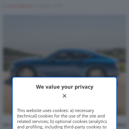
Di
Luca Aquino
21 Agosto 2018
Motor Valley Fest
Varie
We value your privacy
This website uses cookies: a) necessary
(technical) cookies for the use of the site and
related services; b) optional cookies (analytics
Un futuro senza nuovi modelli sportivi. Questo sembra
and profiling, including third-party cookies to