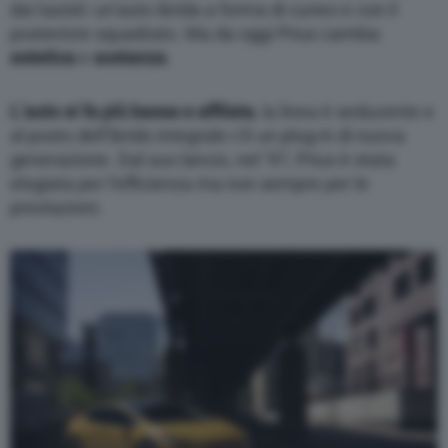
dai taxisti: un’auto ibrida a forma di cuneo e con il
posteriore squadrato. Ma da oggi Prius cambia
estetica
e
sostanza
.
L’auto si fa più bassa e affilata
, la linea è seducente e
al posto dell’ibrido integrale c’è un plug-in di nuova
generazione. Dal suo lancio, nel ’97, Prius è stata
elogiata per l’efficienza ma non sempre per le
prestazioni.