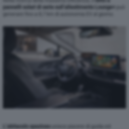
Nella ricerca della massima efficienza, il
tetto a
pannelli solari di serie sull’allestimento Lounge+
può
generare fino a 8,7 km di autonomia EV al giorno.
L’abitacolo spazioso
unisce piacere di guida ed