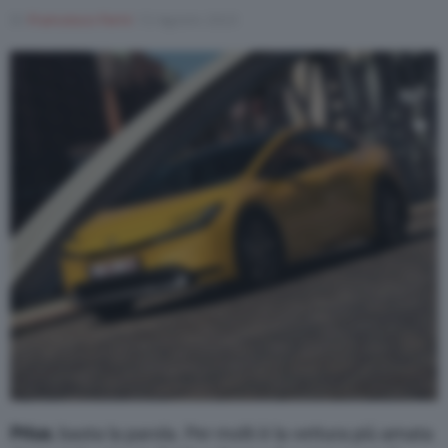
Di
Francesco Forni
13 Agosto 2023
Prius
, basta la parola. Per molti è la vettura più amata