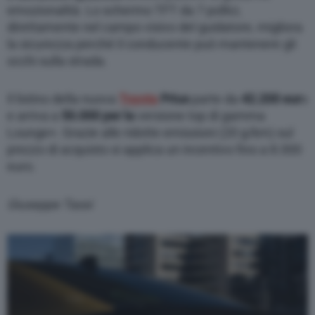
emozionalità. Lo schermo TFT da 7 pollici,
direttamente nel campo visivo del guidatore, migliora
la sicurezza perché il conducente può mantenere gli
occhi sulla strada.
Il listino della nuova
Toyota
Prius
parte da
42.200 eur
o
e arriva a
50.000 per la
versione top di gamma
Lounge+. Grazie alle ridotte emissioni (20 g/km) sul
prezzo di acquisto si applica un incentivo fino a 8.000
euro.
Giuseppe Tassi