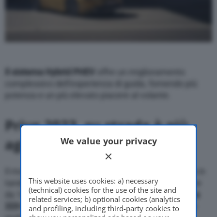
Il sistema Hybrid PHEV
offre un miglioramento
complessivo dell’esperienza di guida, fornendo più
potenza e un più elevato piacere al volante.
Prius 2023, su strada è più
agile e reattiva
We value your privacy
Il motore benzina da 2,0 litri eroga 152 CV e lavora in
This website uses cookies: a) necessary
tandem con un nuovo propulsore elettrico anteriore
(technical) cookies for the use of the site and
da 163 CV per una
potenza totale di sistema pari a
related services; b) optional cookies (analytics
223 CV
che garantiscono accelerazione brillante e
and profiling, including third-party cookies to