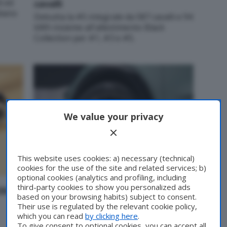
i ed
cavalli
liano
Debutta la #5 integrale da 587 cavalli e 94
kWh insieme all'allestimento Black
Collection per #1, #3 e #5.
We value your privacy
This website uses cookies: a) necessary (technical)
cookies for the use of the site and related services; b)
PNEUMATICI
optional cookies (analytics and profiling, including
third-party cookies to show you personalized ads
: il
Pirelli P Zero la la forza bruta in
based on your browsing habits) subject to consent.
accelerazione di Porsche
Their use is regulated by the relevant cookie policy,
which you can read
by clicking here
.
Cayenne…
To give consent to optional cookies, you can accept all