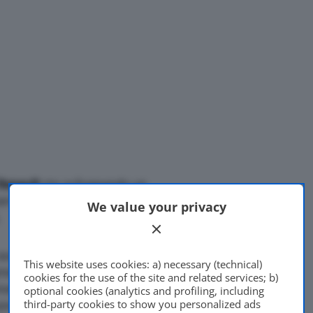
Renault
sta sviluppando un
rvizio di mobilità on
We value your privacy
Di
joincom.coll
.
2 Aprile 2018
automobilistico del futuro,
This website uses cookies: a) necessary (technical)
mento, da parte dei
cookies for the use of the site and related services; b)
omettente
passenger
optional cookies (analytics and profiling, including
third-party cookies to show you personalized ads
mobilistiche, oltre alle