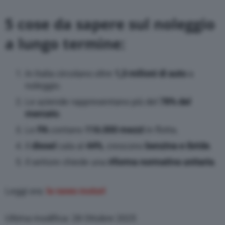
5 cose da sapere sul noleggio
a lungo termine:
In Italia circolano oltre
1,3 milioni di auto
a
noleggio.
Le aziende rappresentano più del
78% del
mercato
.
Le
PA
contano
116.000 mezzi
in flotta.
Il
diesel
cala al
44%
, crescono
benzina e ibride
.
Il settore chiede una
riforma normativa unitaria
.
Leggi ora:
le news motori
Ultima modifica: 28 Ottobre 2025