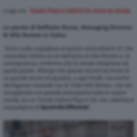
Leggi ora:
Tonale Plug-in Hybrid Q4, prova su strada
Le parole di Raffaele Russo, Managing Director
di Alfa Romeo in Italia:
“
Sono molto orgoglioso di questo straordinario Q1 che
consolida l’ottimo avvio dell’anno di Alfa Romeo e, di
conseguenza, conferma che la strada intrapresa sia
quella giusta. Ritengo che questo record sia frutto di
un grande lavoro di squadra, a ogni livello, ma anche
del legame viscerale con la Tribe Alfa Romeo, che sta
accogliendo con grande entusiasmo tutte le nostre
novità, tra cui Tonale Hybrid Plug-In Q4, che ridefinisce
il paradigma di
Sportività Efficiente
”.