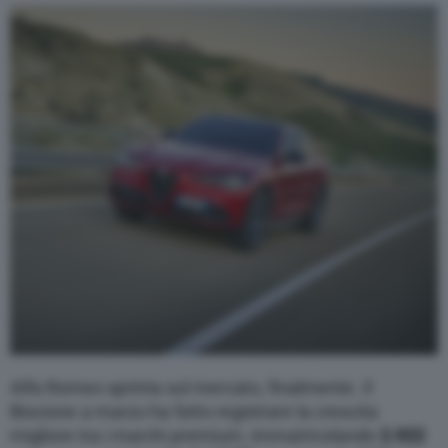
Varie
Alfa Romeo sprinta sul mercato, finalmente. Il
Biscione a marzo ha fatto registrare la crescita
migliore tra i marchi premium, immatricolando
2.922