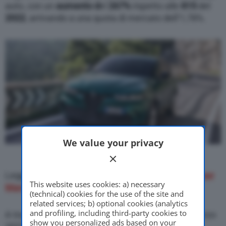
auto, con un
aumento d
el
267%
rispetto alle
815
del
2022
, arrivando a una quota di mercato dell’1,78%.
We value your privacy
Leggi ora:
mercato auto Italia, immatricolazione per
This website uses cookies: a) necessary
Marca a marzo 2023
(technical) cookies for the use of the site and
related services; b) optional cookies (analytics
and profiling, including third-party cookies to
A trascinare la Casa di Arese è stata Tonale, a marzo
show you personalized ads based on your