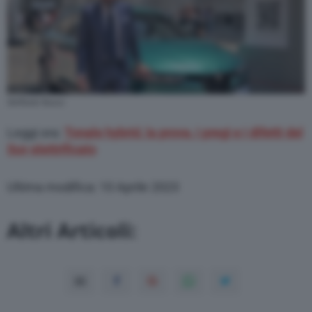
Raffaele Russo
Leggi ora:
Tonale hybrid, la prova, i pregi e i difetti del
Suv elettrificato
Ultima modifica: 10 Aprile 2023
Altri Articoli: