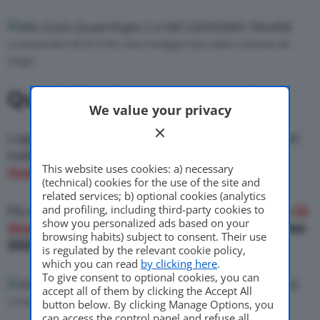
Lo spettacolare V6 di 2.9 litri, dove troneggia il più nobile e anomalo dei
trifogli
Quadrifoglio: quale sarà
We value your privacy
Logico pensare dal restyling, dopo le motorizzazioni
tradizionali diesel e benzina, di
Giulia e Stelvio
This website uses cookies: a) necessary
Quadrifoglio
.
(technical) cookies for the use of the site and
related services; b) optional cookies (analytics
and profiling, including third-party cookies to
Più arduo il debutto della serie limitata ispirata alla
33
show you personalized ads based on your
Stradale
, la supercar sarà mostrata, forse, a
autunno
browsing habits) subject to consent. Their use
2023
.
is regulated by the relevant cookie policy,
which you can read
by clicking here
.
To give consent to optional cookies, you can
accept all of them by clicking the Accept All
L’immortale logo
button below. By clicking Manage Options, you
can access the control panel and refuse all