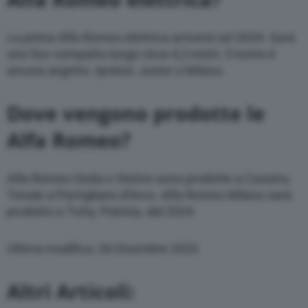
La prima Alfa Romeo elettrica arriverà nel 2024. Sarà
uno Suv compatto lungo circa 4,2 metri. Il nome è
ancora segreto. Ipotesi: Junior o Milano.
Dove vengono prodotte le
Alfa Romeo?
Alfa Romeo Giulia e Stelvio sono prodotte a Cassino,
Tonale a Pomigliano d’Arco. Alfa Romeo Milano sarà
prodotto a Tichy, Polonia, dal 2024.
Ultima modifica: 26 Dicembre 2023
Altri Articoli: