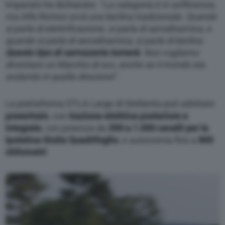
Imparato ha dichiarato. “
La categoria è in sofferenza,
ma Alfa Romeo avrà una berlina tradizionale. Quando
si parla di elettrificazione, si parla di aerodinamica, e
quando si parla di aerodinamica, si parla di berline.
Questo tipo di carrozzeria tornerà
. Non vogliamo
diventare un Marchio di suv, anche se il mondo sta
andando in quella direzione
”.
La piattaforma STLA Large di Stellantis può adottare
powertrain
, con
trazione elettrica posteriore e
integrale
, con potenza da
350 a 1.000 cavalli per la
ipotetica Giulia Quadrifoglio
, e autonomia fino a
800
chilometri
.