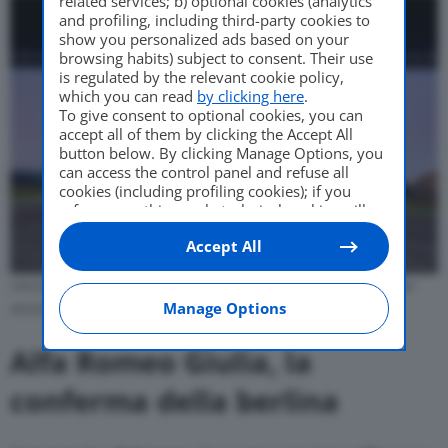
related services; b) optional cookies (analytics
and profiling, including third-party cookies to
show you personalized ads based on your
browsing habits) subject to consent. Their use
is regulated by the relevant cookie policy,
which you can read
by clicking here
.
To give consent to optional cookies, you can
accept all of them by clicking the Accept All
button below. By clicking Manage Options, you
can access the control panel and refuse all
cookies (including profiling cookies); if you
refuse everything, only technical cookies will
be used by default. Here is the list of
providers
.
Accept All
Cookie consent will be stored and applied also
to the other websites of Editoriale Nazionale
and their subdomains. By expressing your
Una Giulia elettrica è già stata fatta, la Furia Rossa di Romeo Ferraris per
choice on this site, you will therefore not be
Manage Options
l’ETCR …
asked again on other Editoriale Nazionale
websites that use the same consent
Alfa Romeo Giulia, la
management platform (CMP). You can still
modify or withdraw your choice at any time
conferma della berlina
through the “Privacy Settings” section.