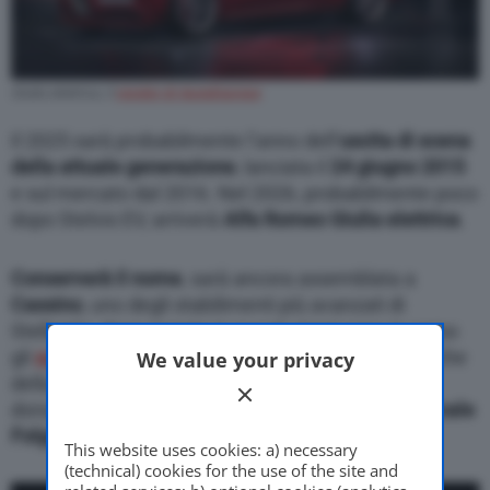
Giulia elettrica, il
render di AutoExpress
Il 2025 sarà probabilmente l’anno dell’
uscita di scena
della attuale generazione
, lanciata il
24 giugno 2015
e sul mercato dal 2016. Nel 2026, probabilmente poco
dopo Stelvio EV, arriverà
Alfa Romeo Giulia elettrica
.
Conserverà il nome
, sarà ancora assemblata a
Cassino
, uno degli stabilimenti più avanzati di
Stellantis, dove proprio in questi giorni sono in corso
gli
aggiornamenti per garantire la produzione,
anche
We value your privacy
della piattaforma
STLA Large
, che sarà la spina
dorsale, delle nuove Giulia, Stelvio e
Maserati Grecale
Folgore
.
This website uses cookies: a) necessary
(technical) cookies for the use of the site and