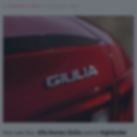
Di
Francesco Forni
26 Dicembre 2023
Non solo Suv,
Alfa Romeo Giulia
sarà la
highlander