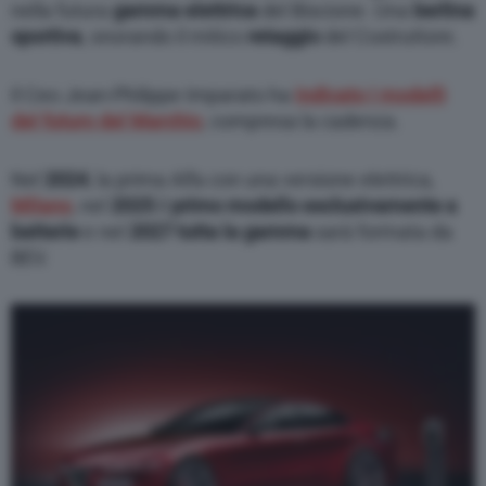
nella futura
gamma elettrica
del Biscione. Una
berlina
sportiva
, onorando il mitico
retaggio
del Costruttore.
Il Ceo Jean-Philippe Imparato ha
indicato i modelli
del futuro del Marchio
, compresa la cadenza.
Nel
2024
, la prima Alfa con una versione elettrica,
Milano
, nel
2025
il
primo modello esclusivamente a
batterie
e nel
2027
tutta la gamma
sarà formata da
BEV.