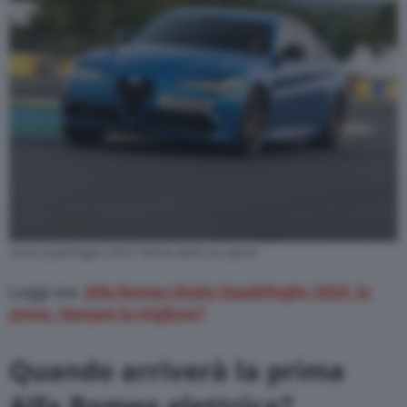
Giulia Quadrifoglio 2023, l’ultima della sua specie
Leggi ora:
Alfa Romeo Giulia Quadrifoglio 2023, la
prova. Sempre la migliore?
Quando arriverà la prima
Alfa Romeo elettrica?