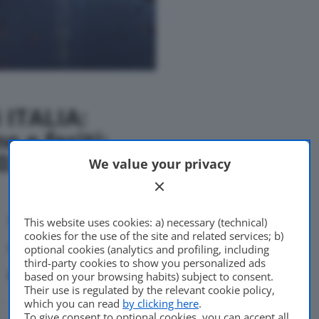
i ITALIA:
e e feriti:
023
We value your privacy
Vittime
This website uses cookies: a) necessary (technical)
cookies for the use of the site and related services; b)
(entro 30
Feriti
optional cookies (analytics and profiling, including
third-party cookies to show you personalized ads
giorni)
based on your browsing habits) subject to consent.
Their use is regulated by the relevant cookie policy,
which you can read
by clicking here
.
To give consent to optional cookies, you can accept all