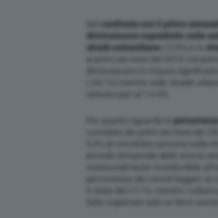
Nel
confronto con il primo semes
diminuiscono soprattutto sulle au
strade extraurbane
(-3,3%) e le
st
ai primi sei mesi del 2019, nel pr
diminuiscono in misura significati
(-24,1%) mentre sulle strade urban
stimato pari al 7 e 9%.
Per quanto riguarda le
percorrenze
cumulato dei primi sei mesi del 202
5,4% di veicoli/km percorsi sulla re
periodo temporale dello scorso ann
sostanzialmente riconducibile all’
percorrenze dei veicoli leggeri, la c
è stata del +7,1%, mentre i volumi 
fatto registrare solo un lieve aum