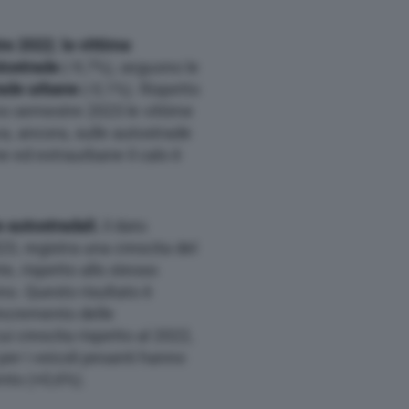
tre 2022
,
le vittime
tostrade
(-9,7%), seguono le
rade urbane
(-0,1%). Rispetto
imo semestre 2023 le vittime
va, ancora, sulle autostrade
e ed extraurbane il calo è
 autostradali
, il dato
3, registra una crescita del
te, rispetto allo stesso
o. Questo risultato è
incremento delle
ui crescita rispetto al 2022,
per i veicoli pesanti hanno
ento (+0,6%).