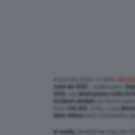
Si può fare di più. Le stime
ACI-IS
mesi del 2023
– evidenziano,
risp
2022
, una
diminuzione molto limi
incidenti stradali
con lesioni a per
feriti (
106.493
; -0,9%), e una
dimin
delle vittime
entro il trentesimo gi
In media
, nei primi sei mesi del 2