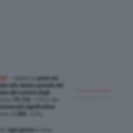
TAT
– relative ai
primi sei
etto allo stesso periodo del
Di
Francesco Forni
tata del numero degli
17 Novembre 2023
sone (
79.124
; -1,0%) e dei
uzione più significativa
orno (
1.384
, -2,5%).
023,
ogni giorno
si sono