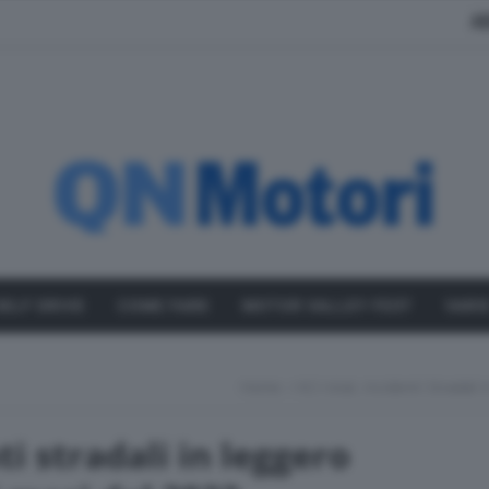
A
SELF DRIVE
COME FARE
MOTOR VALLEY FEST
VARI
Home
ACI-Istat, Incidenti Stradal
ti stradali in leggero