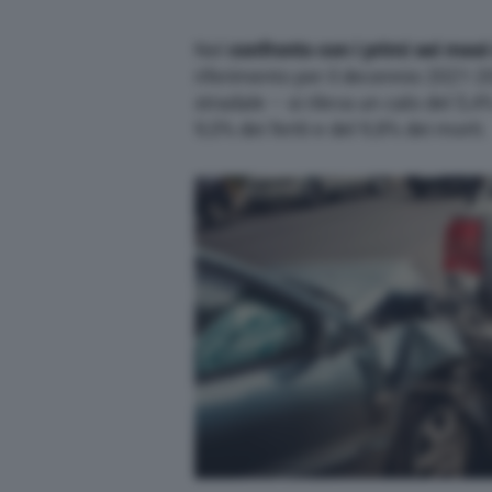
Nel
confronto con i primi sei mesi
riferimento per il decennio 2021-2
stradale – si rileva un calo del 5,4%
9,0% dei feriti e del 9,8% dei morti.