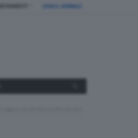
BBONAMENTI
LEGGI IL GIORNALE
E
i In Leggero Calo Nei Primi Sei Mesi Del 2023