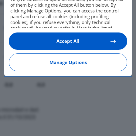
ti
of them by clicking the Accept All button below. By
clicking Manage Options, you can access the control
panel and refuse all cookies (including profiling
cookies); if you refuse everything, only technical
1.384
106.493
cookies will be used by default. Here is the list of
providers
. Cookie consent will be stored and applied
also to the other websites of Editoriale Nazionale and
Accept All
their subdomains. By expressing your choice on this
site, you will therefore not be asked again on other
-2,5
-0,9
Editoriale Nazionale websites that use the same
Manage Options
consent management platform (CMP). You can still
modify or withdraw your choice at any time through
the “Privacy Settings” section.
-9,8
-9,0
microdati e dati
ro il 31/10/2023