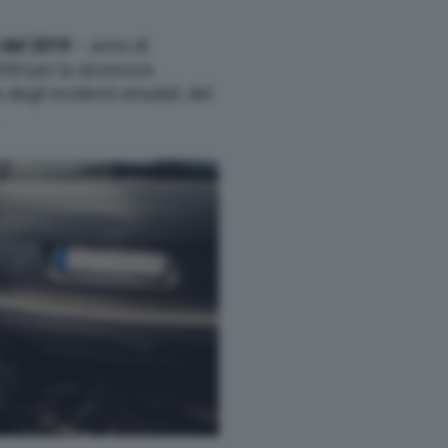
 del 2019
– anno di
030 per la sicurezza
 degli incidenti stradali, del