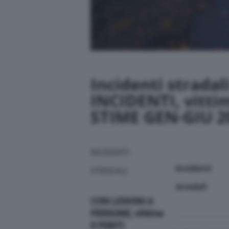
Incidenti stradal
INCIDENTI, vittim
STIME GEN-GIU 2
INCIDENTI
Incidenti
STRADALI
stradali
CON LESIONI A
PERSONE, vittime
E FERITI