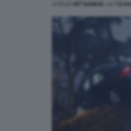
verificati
437 incidenti
, con
7,6 mo