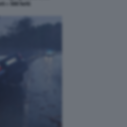
rti
e
588 feriti
.