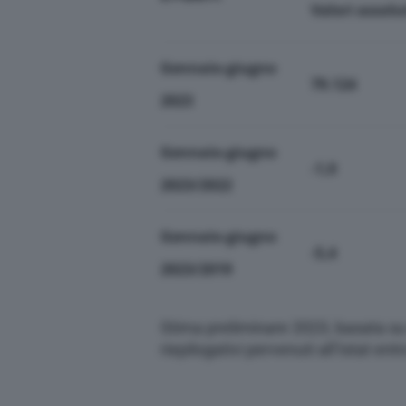
Valori assolu
Gennaio-giugno
79.124
2023
Gennaio-giugno
-1,0
2023/2022
Gennaio-giugno
-5,4
2023/2019
Stima preliminare 2023, basata su 
riepilogativi pervenuti all’Istat ent