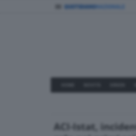
HOME
NOVITÀ
GREEN
ACI-Istat, inciden