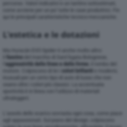
percorso. Valori indicativi e un tantino sottostimati,
come avviene per un po’ tutte le case produttrici. Fin
qui le principali caratteristiche tecnico-meccaniche.
L’estetica e le dotazioni
Ma Huracán EVO Spider è anche molto altro:
il
fascino
del marchio di Sant’Agata Bolognese,
l’
aggressività delle linee e delle livree
, il rombo del
motore. Colpiscono di lei i
colori brillanti
e moderni,
inusuali per un certo tipo di auto di lusso che non
osano oltre i colori più classici. La accentuata
sportività è in linea con l’utilizzo di materiali
ultraleggeri.
L’assolo dello scarico sovrasta ogni cosa, come piace
agli appassionati. Sul piano del design, colpiscono
subito le sue linee aerodinamiche, affusolate, il muso