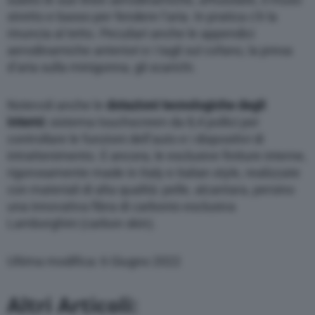
stretto e basso per fendere l’aria. In pratica c’è la
rinuncia al tetto. Peculiari anche le appendici
aerodinamiche anteriori e i tagli sul cofano, la presa
d’aria sulla minigonna, gli scarichi.
Notevoli anche le
dotazioni tecnologiche degli
interni:
sistema touchscreen da 8,4 pollici per
controllare le funzioni dell’auto e i dispositivi di
intrattenimento. E ancora, le esclusive finiture interne,
rigorosamente made in Italy e italian style, realizzate
con materiali di alta qualità: pelle, alcantara, persino
una innovativa fibra di carbonio esclusiva
Lamborghini (carbon skin).
Ultima modifica: 6 Giugno 2022
Altri Articoli: