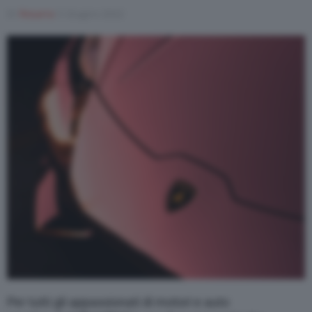
Di
Rosaria
5 Giugno 2022
Varie
Per tutti gli appassionati di motori e auto