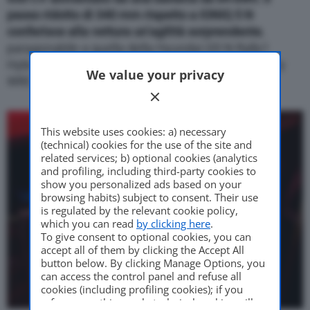
passo ridotto di 340 mm rispetto a IONIQ 5 N
conferisce alla vettura un’agilità sorprendente
,
paragonabile a quella della Hyundai i20 N Rally1
Hybrid che compete nel campionato mondiale rally
We value your privacy
WRC.
This website uses cookies: a) necessary
(technical) cookies for the use of the site and
related services; b) optional cookies (analytics
and profiling, including third-party cookies to
show you personalized ads based on your
browsing habits) subject to consent. Their use
is regulated by the relevant cookie policy,
which you can read
by clicking here
.
To give consent to optional cookies, you can
accept all of them by clicking the Accept All
button below. By clicking Manage Options, you
can access the control panel and refuse all
cookies (including profiling cookies); if you
refuse everything, only technical cookies will