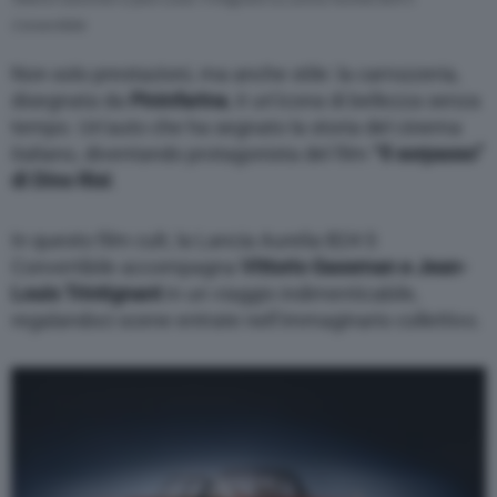
Convertibile
Non solo prestazioni, ma anche stile: la carrozzeria,
disegnata da
Pininfarina
, è un’icona di bellezza senza
tempo. Un’auto che ha segnato la storia del cinema
italiano, diventando protagonista del film
“Il sorpasso”
di Dino Risi
.
In questo film cult, la Lancia Aurelia B24 S
Convertibile accompagna
Vittorio Gassman e Jean-
Louis Trintignant
in un viaggio indimenticabile,
regalandoci scene entrate nell’immaginario collettivo.