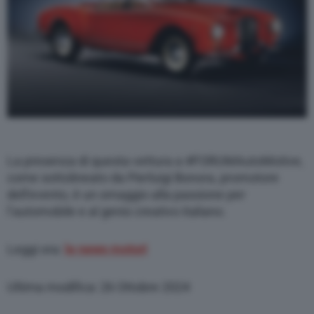
La presenza di questa vettura a #FORUMAutoMotive,
come sottolineato da Pierluigi Bonora, promotore
dell’evento, è un omaggio alla passione per
l’automobile e al genio creativo italiano.
Leggi ora:
le news motori
Ultima modifica: 26 Ottobre 2024