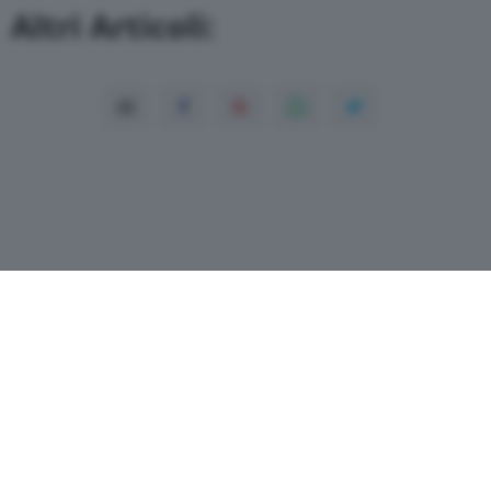
Altri Articoli:
Copyright© 2026 QN Media S.p.A. -
Dati
societari
-
ISSN
-
Dichiarazione di