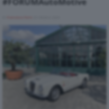
#FORUMAutoMotive
Varie
Di
Francesco Forni
25 Ottobre 2024