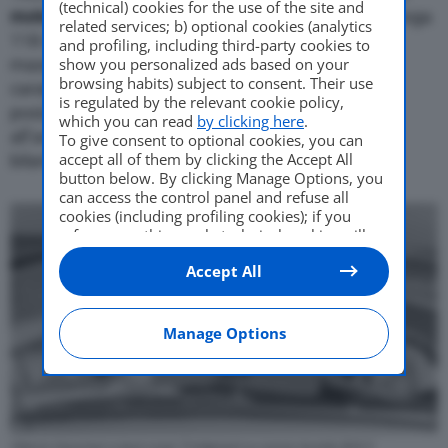
(technical) cookies for the use of the site and
motore 6 cilindri a V da 2451 centimetri cubici
, eroga
related services; b) optional cookies (analytics
118 cavalli a 5.000 giri e raggiunge una velocità
and profiling, including third-party cookies to
show you personalized ads based on your
massima di oltre 180 chilometri orari. Tra le sue
browsing habits) subject to consent. Their use
caratteristiche distintive, il cambio transaxle
is regulated by the relevant cookie policy,
posizionato al retrotreno, una soluzione tecnica
which you can read
by clicking here
.
all’avanguardia per l’epoca che contribuisce al
To give consent to optional cookies, you can
accept all of them by clicking the Accept All
bilanciamento dei pesi e alla maneggevolezza.
button below. By clicking Manage Options, you
can access the control panel and refuse all
cookies (including profiling cookies); if you
refuse everything, only technical cookies will
be used by default. Here is the list of
providers
.
Accept All
Cookie consent will be stored and applied also
to the other websites of Editoriale Nazionale
and their subdomains. By expressing your
choice on this site, you will therefore not be
Manage Options
asked again on other Editoriale Nazionale
websites that use the same consent
management platform (CMP). You can still
modify or withdraw your choice at any time
through the “Privacy Settings” section.
Vittorio Gassman e Jean-Louis Trintignant su Lancia Aurelia B24 S