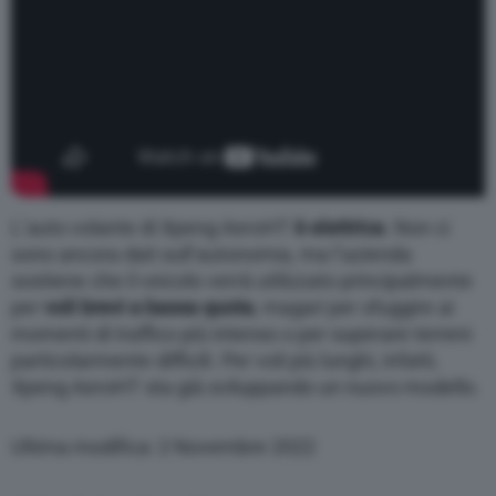
L’auto volante di Xpeng AeroHT
è elettrica
. Non ci
sono ancora dati sull’autonomia, ma l’azienda
sostiene che il veicolo verrà utilizzato principalmente
per
voli brevi a bassa quota
, magari per sfuggire ai
momenti di traffico più intenso o per superare terreni
particolarmente difficili. Per voli più lunghi, infatti,
Xpeng AeroHT sta già sviluppando un nuovo modello.
Ultima modifica: 2 Novembre 2022