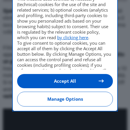
(technical) cookies for the use of the site and
related services; b) optional cookies (analytics
Xpeng AeroHT
, società sorella dell’azienda di veicoli
and profiling, including third-party cookies to
elettrici cinese
Xpeng
, ha fatto volare con successo il
show you personalized ads based on your
suo
prototipo di auto volante
, presentato per la prima
browsing habits) subject to consent. Their use
volta nel 2021.
is regulated by the relevant cookie policy,
which you can read
by clicking here
.
To give consent to optional cookies, you can
Il bizzarro veicolo, a guardarlo nel video qui sotto,
accept all of them by clicking the Accept All
button below. By clicking Manage Options, you
appare come
un’auto a cui è stato applicato sul tetto
can access the control panel and refuse all
un grande drone a quattro rotori
. Nel suo volo
cookies (including profiling cookies); if you
inaugurale il veicolo è riuscito ad alzarsi fino a circa 10
refuse everything, only technical cookies will
metri dal suolo, dimostrando stabilità e manovrabilità.
be used by default. Here is the list of
providers
.
Accept All
Cookie consent will be stored and applied also
Si tratta a tutti gli effetti di un VTOL (Vertical Take-Off
to the other websites of Editoriale Nazionale
and Landing), un
veicolo a decollo e atterraggio
and their subdomains. By expressing your
verticali
.
choice on this site, you will therefore not be
Manage Options
asked again on other Editoriale Nazionale
websites that use the same consent
management platform (CMP). You can still
modify or withdraw your choice at any time
through the “Privacy Settings” section.