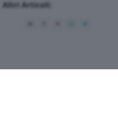
Altri Articoli:
Copyright© 2026 QN Media S.p.A. -
Dati
societari
-
ISSN
-
Dichiarazione di