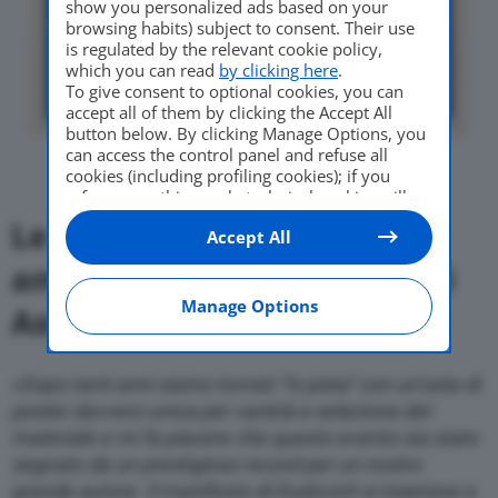
show you personalized ads based on your
browsing habits) subject to consent. Their use
is regulated by the relevant cookie policy,
which you can read
by clicking here
.
To give consent to optional cookies, you can
accept all of them by clicking the Accept All
button below. By clicking Manage Options, you
can access the control panel and refuse all
cookies (including profiling cookies); if you
refuse everything, only technical cookies will
be used by default. Here is the list of
providers
.
Le parole di Filippo Bolaffi
,
Accept All
Cookie consent will be stored and applied also
to the other websites of Editoriale Nazionale
amministratore delegato di
and their subdomains. By expressing your
choice on this site, you will therefore not be
Manage Options
Aste Bolaffi:
asked again on other Editoriale Nazionale
websites that use the same consent
management platform (CMP). You can still
«
Dopo tanti anni siamo tornati “in pista” con un’asta di
modify or withdraw your choice at any time
through the “Privacy Settings” section.
poster davvero unica per varietà e selezione del
materiale e mi fa piacere che questo evento sia stato
segnato da un prestigioso record per un nostro
grande autore. Il manifesto di Dudovich si inserisce a