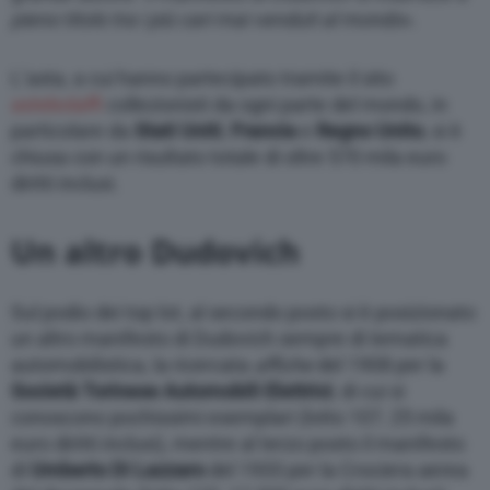
pieno titolo tra i più cari mai venduti al mondo
».
L’asta, a cui hanno partecipato tramite il sito
astebolaffi
collezionisti da ogni parte del mondo, in
particolare da
Stati Uniti
,
Francia
e
Regno Unito
, si è
chiusa con un risultato totale di oltre 570 mila euro
diritti inclusi.
Un altro Dudovich
Sul podio dei top lot, al secondo posto si è posizionato
un altro manifesto di Dudovich sempre di tematica
automobilistica, la ricercata
affiche
del 1908 per la
Società Torinese Automobili Elettrici
, di cui si
conoscono pochissimi esemplari (lotto 107, 25 mila
euro diritti inclusi), mentre al terzo posto il manifesto
di
Umberto Di Lazzaro
del 1933 per la Crociera aerea