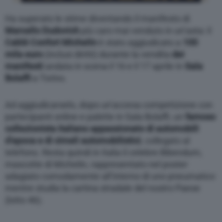
Ha superato le stime diventando il manifesto di
Marcello Dudovich
più caro mai venduto in un’asta: il
Cablé Confort Michelin
è stato aggiudicato a
100
mila euro
(inclusi diritti) durante la vendita
dei
manifesti
andata in scena il 16 e il 17 aprile in
Sala
Bolaffi
a Torino.
Ad aggiudicarselo, dopo un’accesa competizione con
partecipanti online e palette in Sala Bolaffi, un
famoso
collezionista italiano appassionato di automobili
d’epoca e di cimeli automobilistici
, collegato al
telefono. Resta quindi in Italia il celebre Bibendum,
mascotte di Michelin, rappresentato nel poster
adagiato comodamente all’interno di uno pneumatico
mentre studia la cartina stradale del nostro Paese
(lotto 46).