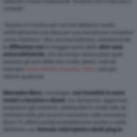
utilizzare motori tradizionali
“fintanto che il mercato li
through the “Privacy Settings” section.
richiede”
.
“Questo è il motivo per cui non abbiamo scelto
artificialmente una data per una transizione completa
verso l’elettrico”
, dice ancora Kallenius, sottolineando
la
differenza con
la maggior parte delle
altre case
automobilistiche
, che da tempo annunciano quali
saranno gli anni delle loro svolte green: vedi ad
esempio
Aston Martin
,
Porsche
,
Volvo
, solo per
citarne qualcuna.
Mercedes-Benz
, comunque,
non investirà in nuovi
motori a benzina e diesel
, ma riproporrà, aggiornati,
propulsori già esistenti, adattandoli in modo tale da
rientrare nelle più recenti normative sulle emissioni
(Euro 7), affiancandoli probabilmente anche a unità
elettriche con
formule mild-hybrid o ibridi plug-in
.