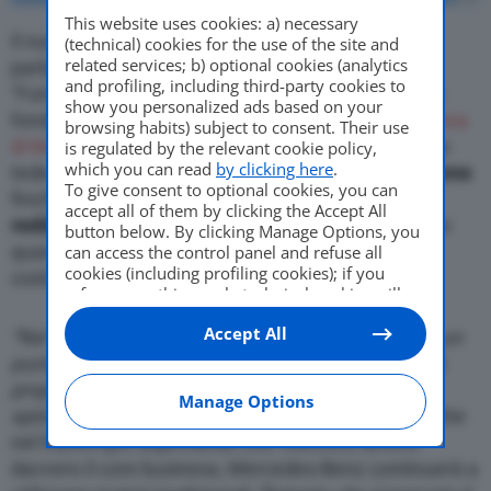
This website uses cookies: a) necessary
Il numero uno del gruppo Daimler
Ola Kallenius
,
(technical) cookies for the use of the site and
related services; b) optional cookies (analytics
parlando all’evento annuale del Financial Times
and profiling, including third-party cookies to
“Future of the Car Summit”, ha chiarito un aspetto
show you personalized ads based on your
fondamentale del programma di
transizione elettrica
browsing habits) subject to consent. Their use
di Mercedes-Benz
. Il CEO dice infatti che il marchio
is regulated by the relevant cookie policy,
which you can read
by clicking here
.
tedesco
continuerà a produrre motori a combustione
To give consent to optional cookies, you can
finché questi si dimostrano
commercialmente
accept all of them by clicking the Accept All
redditizi
, passando poi completamente all’elettrico
button below. By clicking Manage Options, you
quando tale tecnologia raggiungerà un equilibrio
can access the control panel and refuse all
cookies (including profiling cookies); if you
costi/benefici (economici) accettabile.
refuse everything, only technical cookies will
be used by default. Here is the list of
providers
.
Accept All
Cookie consent will be stored and applied also
“Nel viaggio verso le zero emissioni, arriveremo a un
to the other websites of Editoriale Nazionale
punto in cui il metro di riferimento cambia, in cui la
and their subdomains. By expressing your
propulsione elettrica diventa la nostra principale
choice on this site, you will therefore not be
Manage Options
spinta”
, così ha detto Ola Kallenius, aggiungendo che
asked again on other Editoriale Nazionale
websites that use the same consent
nel frattempo, aspettando che l’elettrico diventi
management platform (CMP). You can still
davvero il core business, Mercedes-Benz continuerà a
modify or withdraw your choice at any time