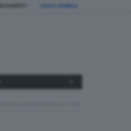
BBONAMENTI
LEGGI IL GIORNALE
E
z Avvia La Produzione Di Classe S In India