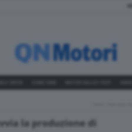
A
SELF DRIVE
COME FARE
MOTOR VALLEY FEST
VARI
Home
Mercedes-Ben
via la produzione di