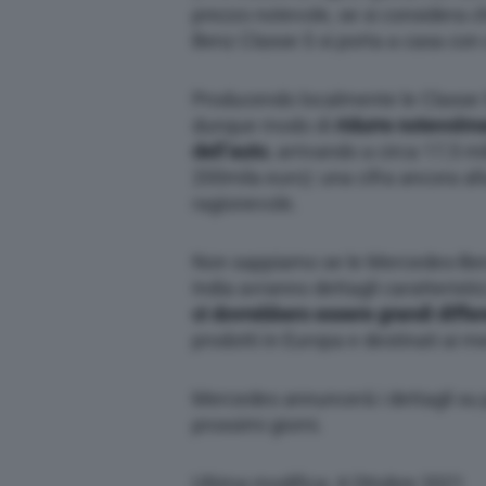
prezzo notevole, se si considera 
Benz Classe S si porta a casa con 
Producendo localmente le Classe
dunque modo di
ridurre notevolme
dell’auto
, arrivando a circa 17,5 mi
200mila euro): una cifra ancora a
ragionevole.
Non sappiamo se le Mercedes-Ben
India avranno dettagli caratterist
ci dovrebbero essere grandi diffe
prodotti in Europa e destinati ai me
Mercedes annuncerà i dettagli su p
prossimi giorni.
Ultima modifica: 4 Ottobre 2021