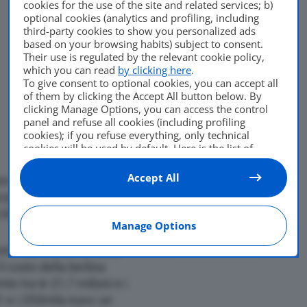
cookies for the use of the site and related services; b)
optional cookies (analytics and profiling, including
third-party cookies to show you personalized ads
based on your browsing habits) subject to consent.
Their use is regulated by the relevant cookie policy,
which you can read
by clicking here
.
To give consent to optional cookies, you can accept all
of them by clicking the Accept All button below. By
clicking Manage Options, you can access the control
panel and refuse all cookies (including profiling
cookies); if you refuse everything, only technical
cookies will be used by default. Here is the list of
providers
. Cookie consent will be stored and applied
also to the other websites of Editoriale Nazionale and
Accept All
are a
produrre i modelli
their subdomains. By expressing your choice on this
ocale, così da ridurre
site, you will therefore not be asked again on other
Di
Andrea Bressa
Editoriale Nazionale websites that use the same
berlina di lusso.
Manage Options
consent management platform (CMP). You can still
4 Ottobre 2021
modify or withdraw your choice at any time through
ntro alle richieste della
the “Privacy Settings” section.
 Il costo della berlina
e tra le 21,7 milioni e i
51 e i 253mila euro: un