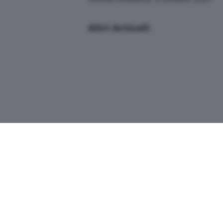
Altri Articoli:
Copyright© 2026 QN Media S.p.A. -
Dati s