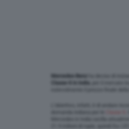
Mercedes-Benz
ha deciso di inizi
Classe-S in India
, per il mercato l
notevolmente il prezzo finale della 
L’obiettivo, infatti, è di andare inco
domanda indiana per le
Classe S
.
Mercedes in India oscilla attualment
21.9 milioni di rupie, quindi fra i 2