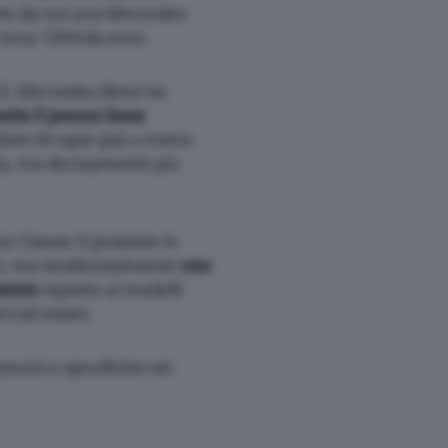
che da noi una Mercedes-
circa 100mila euro.
 S, Mercedes-Benz ha
nte il prezzo base
lioni di rupie (più o meno
lta, ma decisamente più
z Classe S prodotte in
ici, ma tendenzialmente
non
renze
rispetto ai modelli
rcati esteri.
rezzi e specifiche nei