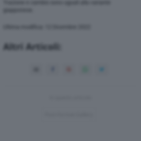
Trazione e cambio sono uguali alla variante
giapponese.
Ultima modifica: 12 Dicembre 2022
Altri Articoli:
In questo articolo
Post-Format-Gallery