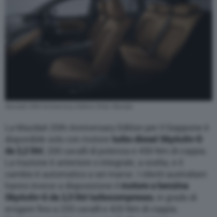
Mazda6 20th Anniversary Edition (Foto: Mazda)
La Mazda6 20th Anniversary Edition per il Giappone è
disponibile solo con motore
turbo diesel SkyActiv-D
da 2,2 litri
, 200 cavalli di potenza e 450 Nm di coppia.
La trazione è anteriore o integrale, a scelta, e il
cambio è automatico a sei marce. I clienti australiani
hanno invece a disposizione il
motore a benzina
SkyActiv-G da 2,5 litri turbocompresso
, in grado di
erogare fino a 235 cavalli e 420 Nm di coppia.