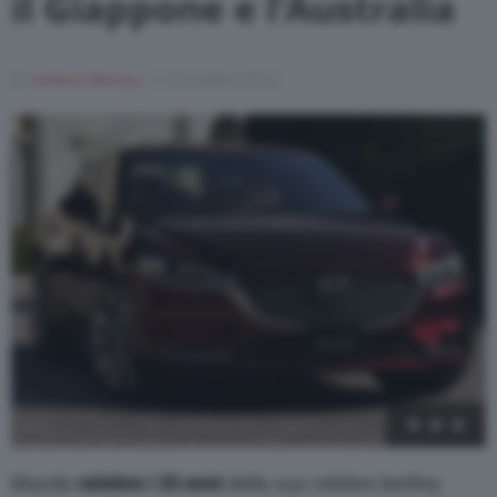
il Giappone e l’Australia
Varie
Di
Andrea Bressa
12 Dicembre 2022
1
/
10
Mazda
celebra i 20 anni
della sua celebre berlina