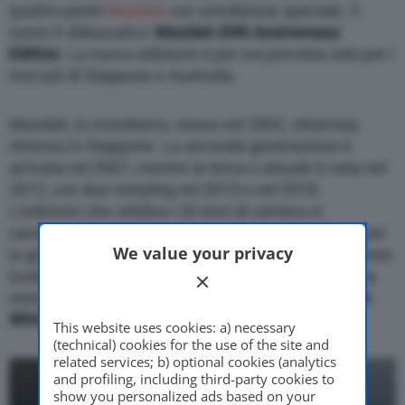
quattro porte
Mazda6
con un’edizione speciale. Il
nome è didascalico:
Mazda6 20th Anniversary
Edition
. La nuova edizione è per ora prevista solo per i
mercati di Giappone e Australia.
Mazda6, lo ricordiamo, nasce nel 2002, chiamata
Attenza in Giappone. La seconda generazione è
arrivata nel 2007, mentre la terza e attuale è nata nel
2012, con due restyling nel 2015 e nel 2018.
L’edizione che celebra i 20 anni di carriera si
caratterizza per i badge sui parafanghi anteriori e per
We value your privacy
la griglia e i cerchi in lega da 19 pollici rifiniti in argento
lucido.
Due sono le tinte dedicate
per la carrozzeria
esterna:
Artisan Red Premium Metallic e Rhodium
White Metallic
.
This website uses cookies: a) necessary
(technical) cookies for the use of the site and
related services; b) optional cookies (analytics
and profiling, including third-party cookies to
show you personalized ads based on your