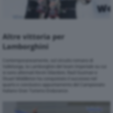
Altre vittoria per
Lamborghini
Contemporaneamente, sul circuito romano di
Vallelunga, la Lamborghini del team Imperiale su cui
si sono alternati Kevin Gilardoni, Raúl Guzman e
Stuart Middleton ha conquistato il successo nel
quarto e conclusivo appuntamento del Campionato
Italiano Gran Turismo Endurance.