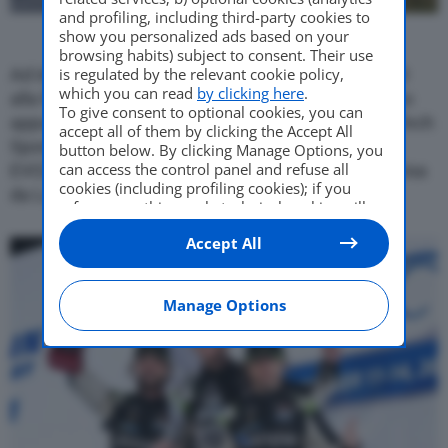
and profiling, including third-party cookies to
show you personalized ads based on your
browsing habits) subject to consent. Their use
is regulated by the relevant cookie policy,
Ad imporsi questo fine settimana nella classe GTD
which you can read
by clicking here
.
alla Petit Le Mans di Road Atlanta (Georgia), ultimo
To give consent to optional cookies, you can
appuntamento della stagione dell’IMSA WeatherTech
accept all of them by clicking the Accept All
SportsCar Championship, è stata la Huracán GT3
button below. By clicking Manage Options, you
can access the control panel and refuse all
EVO2 del team Forte Racing Powered by USRT divisa
cookies (including profiling cookies); if you
da Loris Spinelli, Misha Goikhberg e Patrick Liddy.
refuse everything, only technical cookies will
be used by default. Here is the list of
providers
.
Accept All
Cookie consent will be stored and applied also
to the other websites of Editoriale Nazionale
and their subdomains. By expressing your
choice on this site, you will therefore not be
Manage Options
asked again on other Editoriale Nazionale
websites that use the same consent
management platform (CMP). You can still
modify or withdraw your choice at any time
through the “Privacy Settings” section.