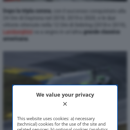
Dopo la tripla corona
, con il successo conquistato alla
24 Ore di Daytona nel 2018, 2019 e 2020, e le due
vittorie ottenute nella 12 Ore di Sebring (2018 e 2019),
Lamborghini
va a segno in un’altra
grande classica
americana
.
We value your privacy
This website uses cookies: a) necessary
(technical) cookies for the use of the site and
related services; b) optional cookies (analytics