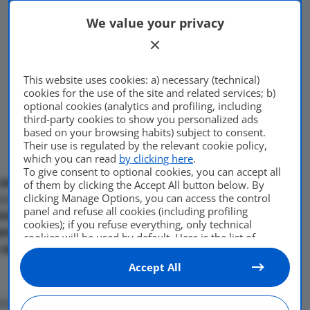
We value your privacy
This website uses cookies: a) necessary (technical)
cookies for the use of the site and related services; b)
optional cookies (analytics and profiling, including
third-party cookies to show you personalized ads
based on your browsing habits) subject to consent.
Their use is regulated by the relevant cookie policy,
which you can read
by clicking here
.
To give consent to optional cookies, you can accept all
auto più inquinanti
. Chi
of them by clicking the Accept All button below. By
clicking Manage Options, you can access the control
are un veicolo dalle alte
panel and refuse all cookies (including profiling
Di
Andrea Bressa
issioni di CO2
, dovrà fare i
cookies); if you refuse everything, only technical
8 Ottobre 2018
nto della tassa di
cookies will be used by default. Here is the list of
 addirittura a ben 10.500
providers
. Cookie consent will be stored and applied
also to the other websites of Editoriale Nazionale and
Accept All
their subdomains. By expressing your choice on this
site, you will therefore not be asked again on other
l programma
Bonus Malus
Editoriale Nazionale websites that use the same