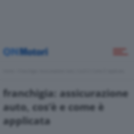
Novità
Green
Home
Franchigia: Assicurazione Auto, Cos’è E Come È Applicata
Self Drive
franchigia: assicurazione
Come Fare
auto, cos’è e come è
applicata
Motor Valley Fest