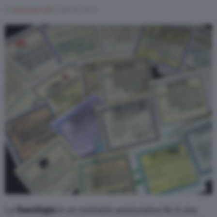
Di
joincom.coll
6 Aprile 2018
Varie
La
franchigia
in un contratto assicurativo Rc è una