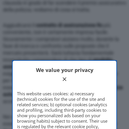
clausola in grado di far scendere il premio assicurativo
della polizza; vediamo di cosa si tratta.
Aggiudicarsi il
contratto di assicurazione Rc
più
conveniente, non è certamente impresa facile.
Sicuramente i compratori aiutano molto, durante la
fase di ricerca e confronto sulle proposte che il
mercato presenterà. Sarà tuttavia fondamentale
innanzitutto comprendere di che tipo di
prodotto
assicurativo
necessitiamo, in base alle nostre
We value your privacy
esigenze personali. Il contratto di assicurazione Rc
per il nostro veicolo è obbligatorio; oltre al costo di
esso, sarà possibile personalizzare la propria
polizza
This website uses cookies: a) necessary
auto,
con una serie di ulteriori garanzie di tipo
(technical) cookies for the use of the site and
accessorio.
related services; b) optional cookies (analytics
and profiling, including third-party cookies to
show you personalized ads based on your
Nei contratti di
assicurazione Rc
, possono inoltre
browsing habits) subject to consent. Their use
essere presenti una serie di
clausole
e aspetti che
is regulated by the relevant cookie policy,