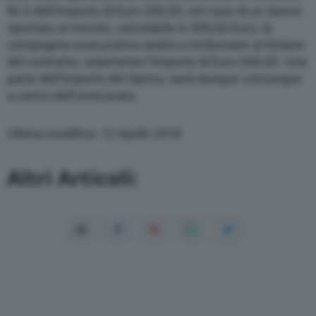
Rc è dell’importo di Euro 200,00, nel caso di un danno
riportato al veicolo, calcolabile in 500,00 Euro, la
compagnia assicurativa andrà a rimborsare al titolare
del contratto, solamente l’importo di Euro 300,00. Una
parte dell’importo del danno, sarà dunque comunque
a carico dell’assicurato.
Ultima modifica: 12 Aprile 2018
Altri Articoli: