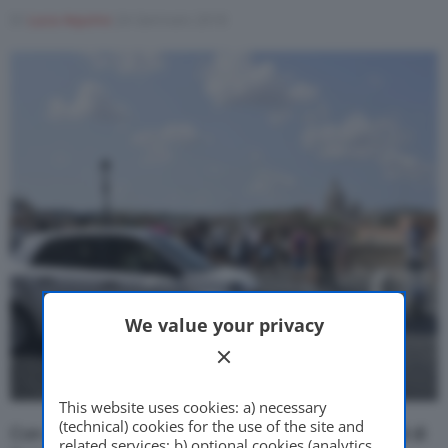
Di
Luca Aquino
24 Gennaio 2018
Motor Valley Fest
Varie
We value your privacy
This website uses cookies: a) necessary
(technical) cookies for the use of the site and
Con un accordo fra
car2go
e l’università degli studi di
related services; b) optional cookies (analytics