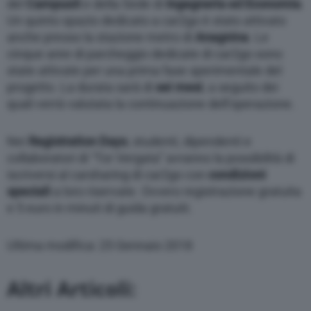
del
CampusX
e della Sede di
Ingegneria ed Economia
.
Un quinto spazio dedicato a car2go è stato attivato
anche presso la stazione metro di
Anagnina
. Le
cinque aree di parcheggio dedicate di car2go sono
state attivate per una prima fase sperimentale del
progetto. La durata sarà di
sei mesi
, a seguito dei
quali verrà valutata la continuazione dell’operazione.
Nei
Registration Days
, studenti, dipendenti e
collaboratori di “Tor Vergata” avranno la possibilità di
iscriversi al carsharing di car2go con
condizioni
speciali
a loro riservate. Ovvero registrazione gratuita
e 5 euro in minuti di guida gratuiti.
Ultima modifica: 25 Gennaio 2018
Altri Articoli: