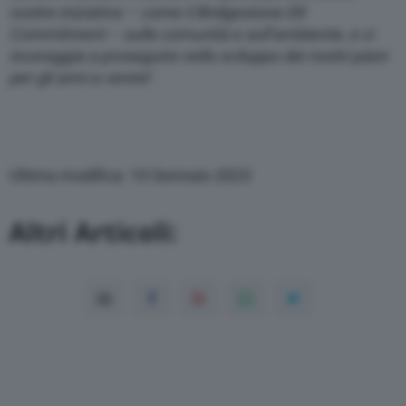
nostre iniziative – come il Bridgestone E8
Commitment – sulle comunità e sull’ambiente, e ci
incoraggia a proseguire nello sviluppo dei nostri piani
per gli anni a venire
“.
Ultima modifica: 10 Gennaio 2023
Altri Articoli: