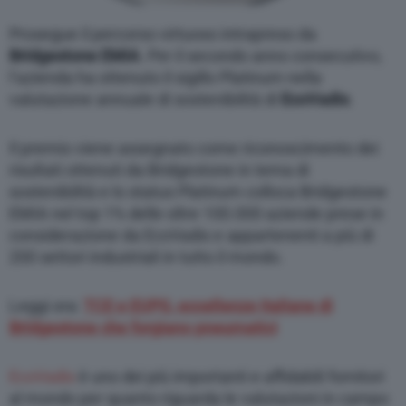
Prosegue il percorso virtuoso intrapreso da
Bridgestone EMIA
. Per il secondo anno consecutivo,
l’azienda ha ottenuto il sigillo Platinum nella
valutazione annuale di sostenibilità di
EcoVadis
.
Il premio viene assegnato come riconoscimento dei
risultati ottenuti da Bridgestone in tema di
sostenibilità e lo status Platinum colloca Bridgestone
EMIA nel top 1% delle oltre 100.000 aziende prese in
considerazione da EcoVadis e appartenenti a più di
200 settori industriali in tutto il mondo.
Leggi ora:
TCE e EUPG, eccellenze italiane di
Bridgestone che forgiano pneumatici
EcoVadis
è uno dei più importanti e affidabili fornitori
al mondo per quanto riguarda le valutazioni in campo