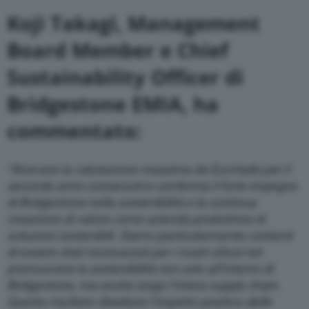
Koji Takagi, Management
Board Member e Chief
Sustainability Officer di
Bridgestone EMIA
, ha
commentato:
“
Ricevere la valutazione massima da EcoVadis per il
secondo anno consecutivo conferma il forte impegno
di Bridgestone nella sostenibilità e la continua
creazione di valore come azienda produttrice di
soluzioni sostenibili. Siamo particolarmente contenti
di essere stati riconosciuti per i nostri sforzi nel
promuovere la sostenibilità non solo all’interno di
Bridgestone, ma anche lungo l’intera supply chain.
Questo risultato ribadisce l’impatto positivo delle