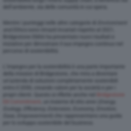
dell’ambiente, sia delle comunità in cui opera.
Mentre i punteggi nelle altre categorie di
Environment
and Ethics
sono rimasti invariati rispetto al 2021,
Bridgestone EMIA ha presentato nuovi risultati e
iniziative per dimostrare il suo impegno continuo nel
percorso di sostenibilità.
L’impegno per la sostenibilità è una parte importante
della mission di Bridgestone, che mira a diventare
un’azienda di soluzioni completamente sostenibili
entro il 2050, creando valore per la società e per i
propri clienti. Questo si riflette anche nel
Bridgestone
E8 Commitment
, un insieme di otto aree (
Energy,
Ecology, Efficiency, Extension, Economy, Emotion,
Ease, Empowerment
) che rappresentano una guida
per lo sviluppo sostenibile del business.