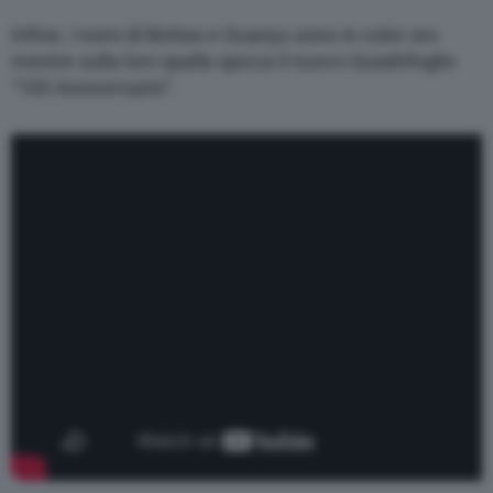
Infine, i nomi di Bottas e Guanyu sono in color oro
mentre sulla loro spalla spicca il nuovo Quadrifoglio
“100 Anniversario”.