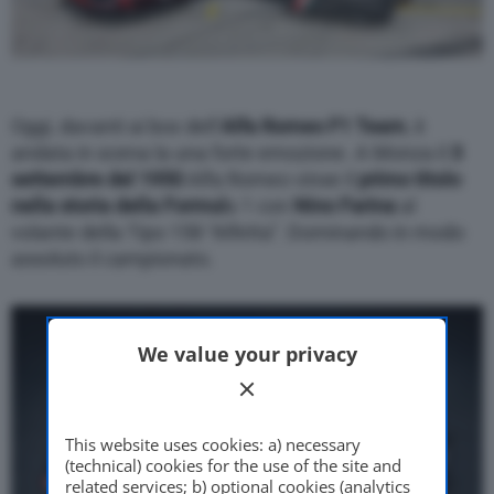
Oggi, davanti ai box dell’
Alfa Romeo F1 Team
, è
andata in scena la una forte emozione. A Monza il
3
settembre del 1950
Alfa Romeo vinse il
primo titolo
nella storia della Formul
a 1 con
Nino Farina
al
volante della Tipo 158 “Alfetta”. Dominando in modo
assoluto il campionato.
We value your privacy
This website uses cookies: a) necessary
(technical) cookies for the use of the site and
related services; b) optional cookies (analytics