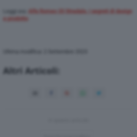
Leggi ora:
Alfa Romeo 33 Stradale, i segreti di design
e prodotto
Ultima modifica: 2 Settembre 2023
Altri Articoli:
In questo articolo
Post-Format-Gallery