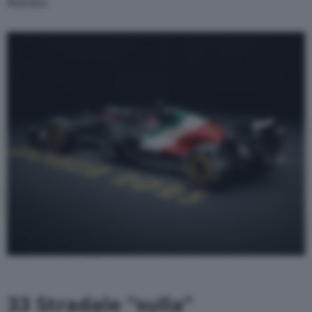
Romeo.
33 Stradale “sulla”