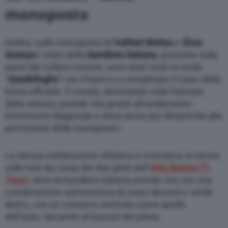
monoposto
Inoltre, sulle monoposto di
Valtteri Bottas
e
Zhou
Guanyu
i colori della
bandiera italiana
, presente sulla
parte del cofano motore, sono stati virati al verde
“
Quadrifoglio
” con il bianco a completare il rosso della
livrea ufficiale. Il vessilo, dominante sulla fiancata
della vettura, prende vita grazie all’andamento
fortemente diagonale e dona ancor più dinamicità alla
percezione della monoposto.
La stessa celebrazione stilistica e cromatica si ritrova
sulle tute da corsa dei due piloti dell’
Alfa Romeo F1
Team
, dove la bandiera italiana prende vita con una
combinazione asimmetrica di rosso davanti e verde
dietro, con un contorno verticale come quello
dell’auto, dal petto al braccio del pilota.