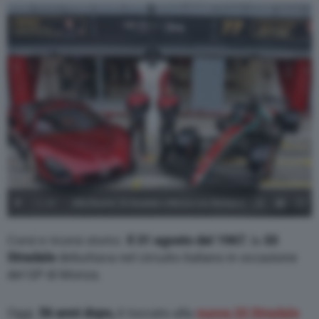
1
/
16
Alfa Romeo 33 Stradale a Monza con Bottas e
Zhou - 4
Corsi e ricorsi storici.
Il 31 agosto del 1967
, la
33
Stradale
debuttava nel circuito italiano in occasione
del GP di Monza.
Oggi,
56 anni dopo,
è toccato alla
nuova 33 Stradale