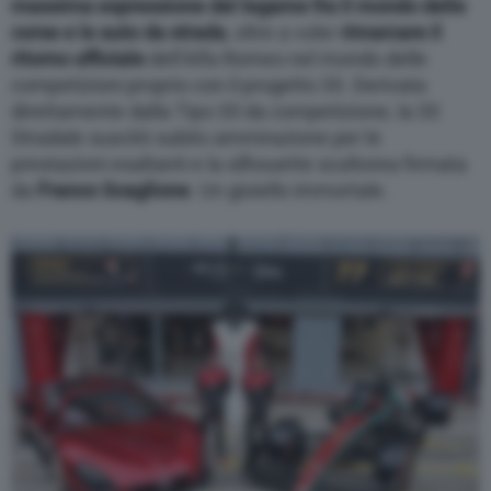
massima espressione del legame fra il mondo delle
corse e le auto da strada
, oltre a voler
rimarcare il
ritorno ufficiale
dell’Alfa Romeo nel mondo delle
competizioni proprio con il progetto 33. Derivata
direttamente dalla Tipo 33 da competizione, la 33
Stradale suscitò subito ammirazione per le
prestazioni esaltanti e la silhouette scultorea firmata
da
Franco
Scaglione
. Un gioiello immortale.