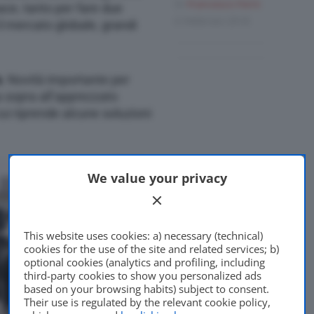
Di
Francesco Forni
ce, tanto per fare due
6 Febbraio 2018
l mercato globale, grandi
a
. Novità importante per
 sopra all’apprezzato
 cui riprende alcune soluzioni
We value your privacy
This website uses cookies: a) necessary (technical)
cookies for the use of the site and related services; b)
optional cookies (analytics and profiling, including
third-party cookies to show you personalized ads
based on your browsing habits) subject to consent.
Their use is regulated by the relevant cookie policy,