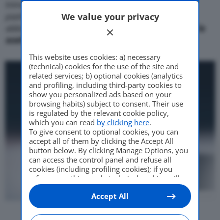
trimestre del 2018. Abbiamo livellato il gap di
We value your privacy
piattaforme con gli altri concorrenti e ora non
abbiamo bisogno di altri.
Abbiamo portato avanti la
scelta di farci tutto in casa
, con le nostre forze”.
This website uses cookies: a) necessary
(technical) cookies for the use of the site and
related services; b) optional cookies (analytics
and profiling, including third-party cookies to
show you personalized ads based on your
browsing habits) subject to consent. Their use
is regulated by the relevant cookie policy,
which you can read
by clicking here
.
To give consent to optional cookies, you can
accept all of them by clicking the Accept All
button below. By clicking Manage Options, you
can access the control panel and refuse all
cookies (including profiling cookies); if you
refuse everything, only technical cookies will
be used by default. Here is the list of
providers
.
Accept All
Cookie consent will be stored and applied also
to the other websites of Editoriale Nazionale
and their subdomains. By expressing your