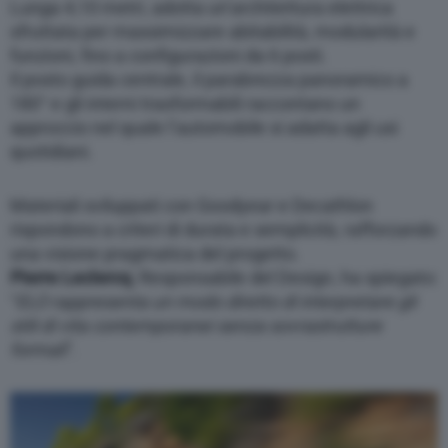
Lunga 4,10 metri, adotta un’architettura elettrica
sfruttata per massimizzare abitabilità, modularità e
funzioni, fino a configurazioni da 6 posti.
Il posto guida centrale, il parabrezza panoramico a
180° e gli interni trasformabili raccontano un
approccio nel quale l’automobile si adatta agli usi
quotidiani.
Materiali sviluppati con Goodyear e Decathlon
rispondono a criteri di durata e semplicità, rafforzando
una visione pragmatica del progetto.
Pierre Leclercq
, Responsabile del Design, ha spiegato:
“
ELO rappresenta un modo diretto di interpretare gli
stili di vita contemporanei senza sovrastrutture
formali
”.