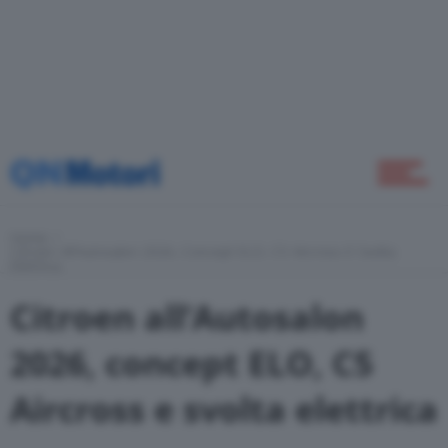
Come Fare
Motor Valley Fest
Varie
Home
Citroen All’Autosalon 2026, Concept ELO, C5 Aircross E Svolta
Elettrica
Citroen all’Autosalon
2026, concept ELO, C5
Aircross e svolta elettrica