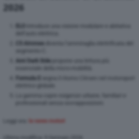
2026
ELO
introduce una visione modulare e abitativa
dell’auto elettrica.
C5 Aircross
diventa l’ammiraglia elettrificata del
segmento C.
Ami Dark Side
propone una lettura più
essenziale della micro-mobilità.
Formula E
segna il ritorno Citroen nel motorsport
elettrico globale.
La gamma copre esigenze urbane, familiari e
professionali senza sovrapposizioni.
Leggi ora:
le news motori
Ultima modifica: 9 Gennaio 2026