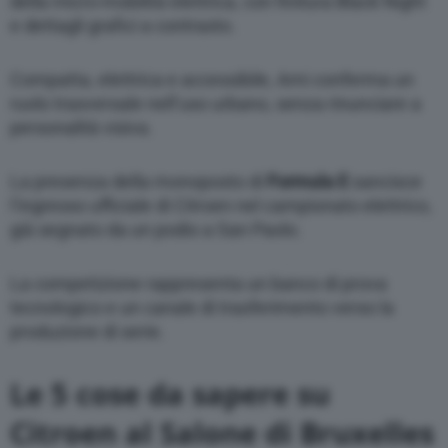
della micro-mobilità elettrica, con finitura Black Night
e dettagli grafici a contrasto.
Compatta, elettrica e accessibile, Ami conferma un
ruolo trasversale nell’uso urbano, senza rinunciare a
personalità visiva.
La presenza della monoposto di
Formula E
sancisce
l’ingresso ufficiale di Citroen nel campionato elettrico,
già segnato da un podio a San Paolo.
La competizione rappresenta un banco di prova
tecnologico e un canale di trasferimento verso la
produzione di serie.
Le 5 cose da sapere su
Citroen al Salone di Bruxelles