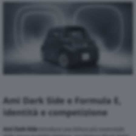
Ami Dark Side e Formula E,
identità e competizione
Ami Dark Side
introduce una lettura più essenziale