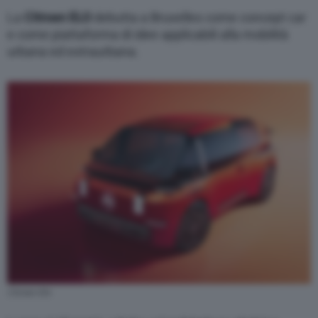
La
Citroen ELO
debutta a Bruxelles come concept car
e come piattaforma di idee applicabili alla mobilità
urbana ed extraurbana.
Citroen Elo