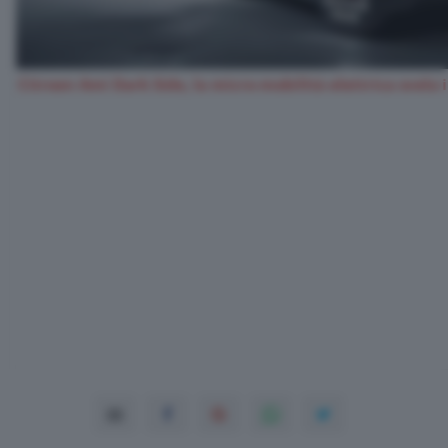
Citroen Ami Dark Side, la micro-mobilità elettrica svela il