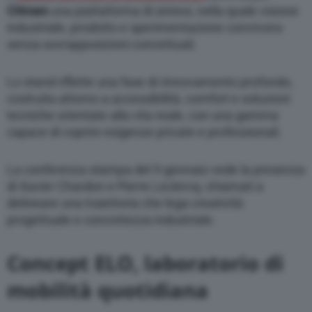
Citroen
una piattaforma di sintesi, nella quale visione
industriale, prodotto e sperimentazione convivono
senza sovrapposizioni concettuali.
Lo stand riflette una fase di rinnovamento profondo,
costruita attorno a accessibilità, comfort e soluzioni
tecniche orientate alla vita reale, con una gamma
capace di coprire esigenze private e professionali.
La conferenza stampa del 9 gennaio vede la presenza
di Xavier Chardon e Pierre Leclercq, chiamati a
delineare una traiettoria che lega creatività
progettuale e concretezza industriale.
Concept ELO, laboratorio di
mobilità quotidiana