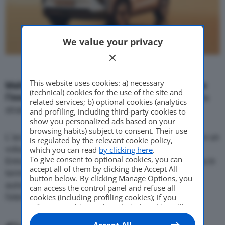
We value your privacy
This website uses cookies: a) necessary
Mahindra sarà il primo partner esterno a utilizzare
(technical) cookies for the use of the site and
l’innovativa cella unificata,
elemento centrale della
related services; b) optional cookies (analytics
strategia per le batterie del Gruppo Volkswagen.
and profiling, including third-party cookies to
show you personalized ads based on your
browsing habits) subject to consent. Their use
L’accordo di fornitura avrà una durata pluriennale e un
is regulated by the relevant cookie policy,
volume totale corrispondente a circa 50 GWh .
which you can read
by clicking here
.
To give consent to optional cookies, you can
Entrambe puntano a rafforzare la propria presenza in
accept all of them by clicking the Accept All
termini di mobilità elettrica nel mercato
button below. By clicking Manage Options, you
automobilistico indiano e ad accelerare
can access the control panel and refuse all
l’elettrificazione nella regione.
cookies (including profiling cookies); if you
refuse everything, only technical cookies will
be used by default. Here is the list of
providers
.
Accept All