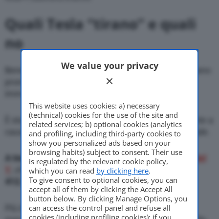
Quali Tesla “tirano” e quali
no
We value your privacy
Bene ma non abbastanza, perché gli analisti avevano
pronosticato uno scenario da 430.000
immatricolazioni.
This website uses cookies: a) necessary
(technical) cookies for the use of the site and
È stato avvicinato, ma non raggiunto, probabilmente a
related services; b) optional cookies (analytics
causa di una concorrenza più diffusa a livello globale.
and profiling, including third-party cookies to
show you personalized ads based on your
browsing habits) subject to consent. Their use
A trainare le vendite le due medie
,
Model 3
e
Model
is regulated by the relevant cookie policy,
Y
, che hanno totalizzato il 98% delle vendite, con
which you can read
by clicking here
.
To give consent to optional cookies, you can
412.180 unità
consegnate complessivamente.
accept all of them by clicking the Accept All
button below. By clicking Manage Options, you
can access the control panel and refuse all
Più in difficoltà le “grandi” Model S e Model X, sul
cookies (including profiling cookies); if you