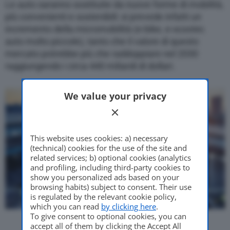
Le auto saranno sostituite da nuove forme di mobilità,
più convenienti e sostenibili: si prevede infatti un
incremento della micromobilità (e-bike, e-scooter,
auto molto piccole), tanto che il valore di questo
mercato potrebbe più che raddoppiare nel 2030
raggiungendo i circa 440 miliardi di dollari.
We value your privacy
This website uses cookies: a) necessary
(technical) cookies for the use of the site and
related services; b) optional cookies (analytics
and profiling, including third-party cookies to
show you personalized ads based on your
browsing habits) subject to consent. Their use
is regulated by the relevant cookie policy,
which you can read
by clicking here
.
To give consent to optional cookies, you can
accept all of them by clicking the Accept All