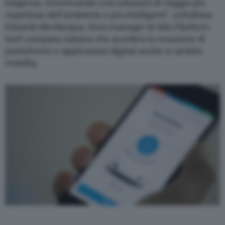
esigenze, incentivando così soluzioni di viaggio più
rispettose dell’ambiente e più intelligenti”, sottolinea
Edoardo Bevilacqua, Area manager di
Mia-Platform
,
tech company italiana che accelera la creazione di
piattaforme e applicazioni digitali anche in ambito
mobility.