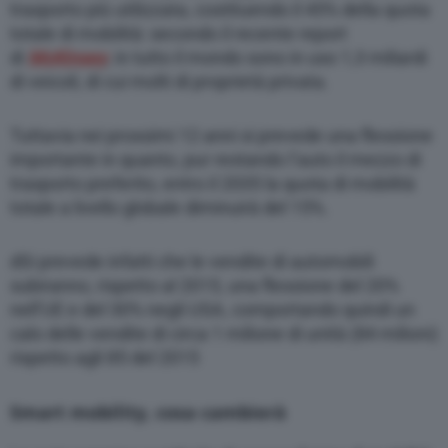
trasporto più utilizzata, costituendo il 45% della quota
totale di mobilità: secondo il recente report
di
McKinsey
, in tutto il mondo sono in uso 1,3 miliardi
di veicoli, di cui molti di proprietà privata.
Tuttavia nei prossimi 12 anni si prevede una flessione
importante in quanto, pur restando l’auto il mezzo di
trasporto preferito, entro il 2035 la quota di mobilità
totale a livello globale diminuirà del 15%.
dSi prevede infatti che le vendite di automobili
subiranno, rispetto al 2015, una flessione del 20%
nell’UE e del 30% negli USA, comportando quindi un
calo delle vendite di circa 1 milione di unità (84 milioni)
rispetto agli 85 del 2015
Smart mobility, cosa cambierà