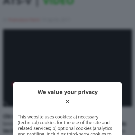
ATS-V |
VIDEO
Motor Valley Fest
Di
Francesco Forni
19 Aprile 2017
Varie
We value your privacy
Chi va più forte sul chilometro da fermo?
Ecco un
This website uses cookies: a) necessary
(technical) cookies for the use of the site and
breve ma intenso video di una sfida nello
0-1000 tra
related services; b) optional cookies (analytics
tre berline scatenate
. In poco più di venti secondi si
and profiling, including third-party cookies to