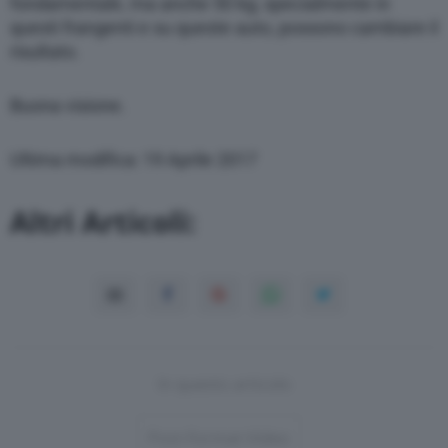
fondamentale, ma anche 50 kg, specialmente in
questi frangenti e su queste auto, possono cambiare il
risultato.
Buona visione.
Ultima modifica: 19 Aprile 2017
Altri Articoli:
In questo articolo
Post-Format-Video