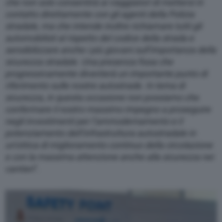
che non solo consentirà ai viaggiatori di mettersi in
contatto direttamente con gli agenti della Polizia
stradale, ma che intende inoltre richiamare tutti gli
automobilisti al rispetto del codice della strada e
sensibilizzare anche i più giovani sull’importanza della
sicurezza stradale. Una presenza fissa che
progressivamente diventerà un importante punto di
riferimento sulle nostre autostrade. In tema di
sicurezza, in questa occasione non possiamo che
confermare il nostro massimo impegno a proseguire
negli investimenti per l’ammodernamento e il
potenziamento dell’infrastruttura autostradale in
un’ottica di miglioramento continuo della circolazione
e con la massima attenzione anche alla sicurezza nei
cantieri
”.