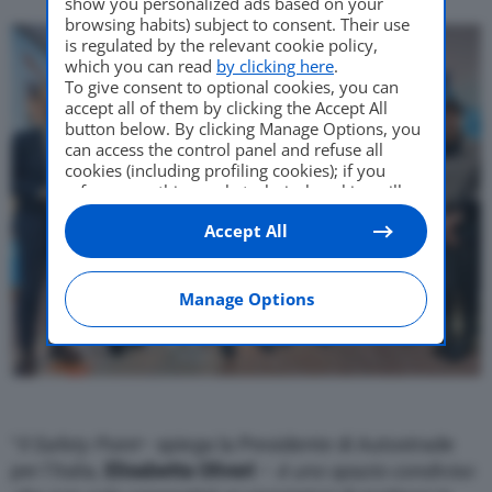
show you personalized ads based on your
browsing habits) subject to consent. Their use
is regulated by the relevant cookie policy,
which you can read
by clicking here
.
To give consent to optional cookies, you can
accept all of them by clicking the Accept All
button below. By clicking Manage Options, you
can access the control panel and refuse all
cookies (including profiling cookies); if you
refuse everything, only technical cookies will
be used by default. Here is the list of
providers
.
Accept All
Cookie consent will be stored and applied also
to the other websites of Editoriale Nazionale
and their subdomains. By expressing your
choice on this site, you will therefore not be
Manage Options
asked again on other Editoriale Nazionale
websites that use the same consent
management platform (CMP). You can still
modify or withdraw your choice at any time
through the “Privacy Settings” section.
“
Il Safety Point
– spiega la Presidente di Autostrade
per l’Italia,
Elisabetta Oliveri
–
è uno spazio condiviso