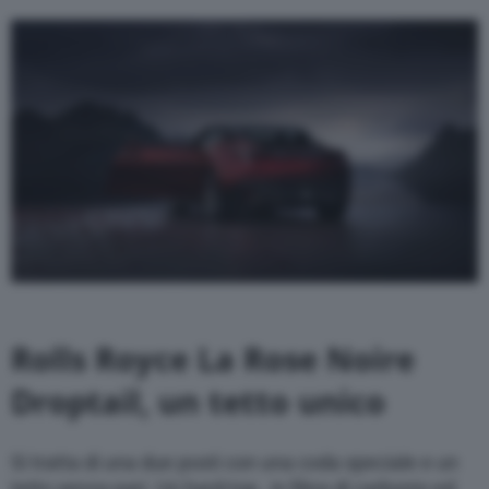
Rolls Royce La Rose Noire
Droptail, un tetto unico
Si tratta di una due posti con una coda speciale e un
tetto senza pari. Un hard-top, in fibra di carbonio ed