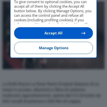
To give consent to optional cookies, you can
accept all of them by clicking the Accept All
button below. By clicking Manage Options, you
can access the control panel and refuse all
cookies (including profiling cookies); if you
refuse everything, only technical cookies will
be used by default. Here is the list of
providers
.
Accept All
Cookie consent will be stored and applied also
to the other websites of Editoriale Nazionale
and their subdomains. By expressing your
choice on this site, you will therefore not be
Manage Options
asked again on other Editoriale Nazionale
websites that use the same consent
management platform (CMP). You can still
modify or withdraw your choice at any time
through the “Privacy Settings” section.
La Rolls Royce La Rose Noire Droptail dispone di un
telaio in acciaio, alluminio e fibra di carbonio
realizzato appositamente, spinta dal V12 bi-turbo da
660 cavalli di potenza e 840 Nm di coppia.