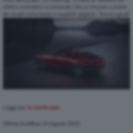
elettro-cromatico a comando, che si rimuove a mano:
da coupé extra-lusso a roadster gigante. Senza eguali
Leggi ora:
le novità auto
Ultima modifica: 24 Agosto 2023