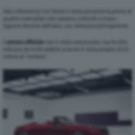
Alla a Monterey Car Week è stata presenta la prima di
quattro esemplari che saranno costruiti a mano.
Ognuno diverso dall’altro, con dotazioni principesche.
Il
prezzo ufficiale
non è stato annunciato, ma la cifra
indicata da molti addetti ai lavori è stata proprio di 25
milioni di “verdoni”.