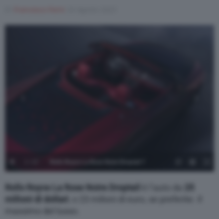
Di
Francesco Forni
24 Agosto 2023
1
/
13
Rolls Royce La Rose Noire Droptail 7
Rolls Royce La Rose Noire Droptail
è l’auto da
25
milioni di dollari
, o 23 milioni di euro, se preferite. Il
massimo del lusso.