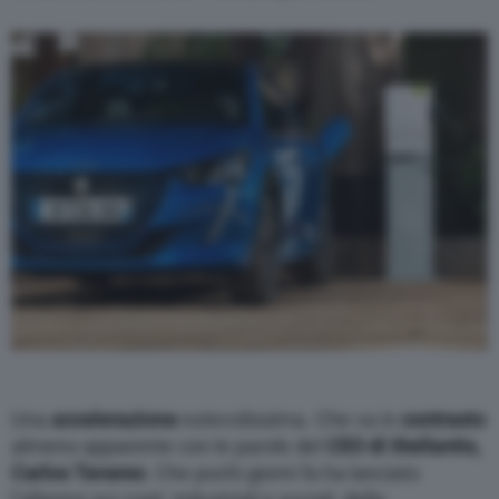
Una
accelerazione
notevolissima. Che va in
contrasto
almeno apparente con le parole del
CEO di Stellantis,
Carlos Tavares
. Che pochi giorni fa ha lanciato