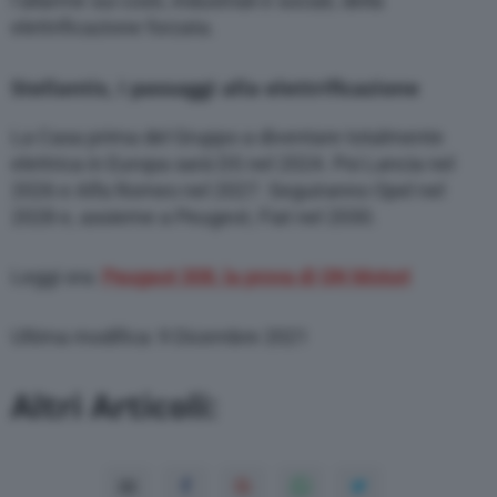
l’allarme sui costi, industriali e sociali, della
elettrificazione forzata.
Stellantis, i passaggi alla elettrificazione
La Casa prima del Gruppo a diventare totalmente
elettrica in Europa sarà DS nel 2024. Poi Lancia nel
2026 e Alfa Romeo nel 2027. Seguiranno Opel nel
2028 e, assieme a Peugeot, Fiat nel 2030.
Leggi ora:
Peugeot 308, la prova di QN Motori
Ultima modifica: 9 Dicembre 2021
Altri Articoli: