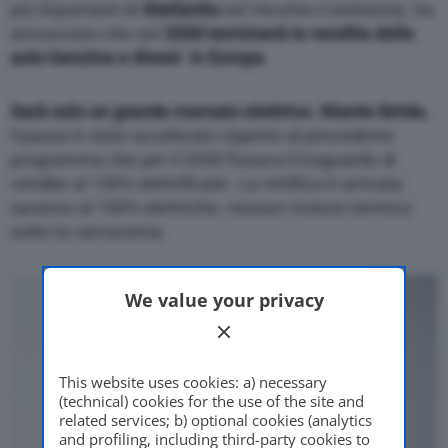
più importanti di
Stellantis
nel Vecchio Continente, ha
annunciato che nel
2030 terminerà la vendita delle
auto benzina e diesel in Europa
.
Sarà solo un grande mercato elettrico. Niente ibride,
il passo è stato accelerato rispetto al precedente
programma che per il 2030 fissava il traguardo di
vendite al 100% elettrificate. La rettifica è arrivata:
saranno al 100% elettriche, nessun motore termico
sotto la carrozzeria.
We value your privacy
This website uses cookies: a) necessary
(technical) cookies for the use of the site and
related services; b) optional cookies (analytics
and profiling, including third-party cookies to