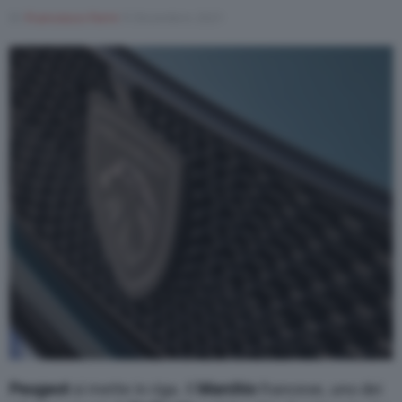
Di
Francesco Forni
9 Dicembre 2021
Varie
Peugeot
si mette in riga. Il
Marchio
francese, uno dei