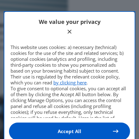
We value your privacy
tenzione
e conferisce alla
co. L’interno è
razionale
,
a è dominata dal display a
This website uses cookies: a) necessary (technical)
a 7 pollici e unità
cookies for the use of the site and related services; b)
optional cookies (analytics and profiling, including
third-party cookies to show you personalized ads
based on your browsing habits) subject to consent.
Their use is regulated by the relevant cookie policy,
which you can read
by clicking here
.
To give consent to optional cookies, you can accept all
of them by clicking the Accept All button below. By
clicking Manage Options, you can access the control
panel and refuse all cookies (including profiling
cookies); if you refuse everything, only technical
cookies will be used by default. Here is the list of
providers
. Cookie consent will be stored and applied
also to the other websites of Editoriale Nazionale and
Accept All
their subdomains. By expressing your choice on this