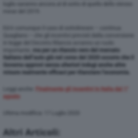
luglio saranno ancora al di sotto di quello dello stesso
mese del 2019.
Ed è comunque il caso di sottolineare – continua
Quagliano – che gli incentivi previsti dalla conversione
in legge del Decreto Rilancio avranno un ruolo
importante,
ma per un rilancio vero del mercato
italiano dell’auto già nel corso del 2020 occorre che il
Governo approvi senza ulteriori indugi anche altre
misure realmente efficaci per rilanciare l’economia.
Leggi anche:
Finalmente gli incentivi in Italia dal 1°
agosto
Ultima modifica: 17 Luglio 2020
Altri Articoli: