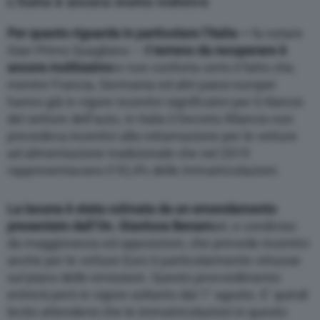
L’Italia è ancora molto indietro
Per quanto riguarda in particolare l’Italia –
fa notare
Gian Primo Quagliano – i
l terreno da recuperare è
ancora moltissimo
e non conforta certo il fatto che,
mentre Francia, Germania ed altri paesi europei
hanno già in vigore incentivi significativi per il rilancio
del settore dell’auto, in Italia il Decreto Rilancio non
prevedeva incentivi alla rottamazione per le vetture
ad alimentazione tradizionale che nel 2019
rappresentavano il 92,4% delle immatricolazioni.
La lacuna è stata colmata da un emendamento
presentato dall’On. Gianluca Benam
ati, e condiviso
da maggioranza ed opposizioni, che prevede incentivi
anche per le vetture Euro 6 particolarmente virtuose
sul piano delle emissioni. Questo provvedimento
entrerà però in vigore soltanto dal 1° agosto. E’ quindi
lecito attendersi che le immatricolazioni in questo