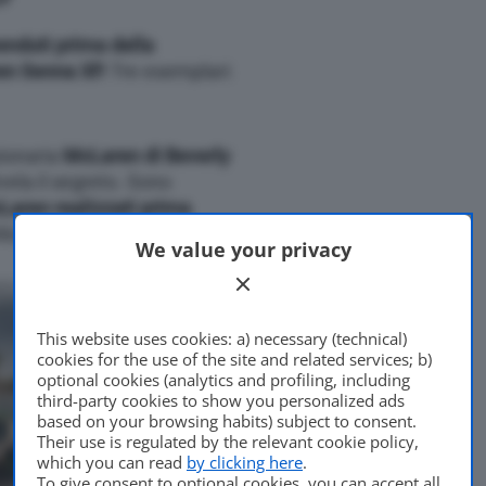
enduti prima della
n Senna XP.
Tre esemplari:
ionaria
McLaren di Beverly
ivela il segreto. Sono
Laren realizzati prima
ilizzati
per i test
.
We value your privacy
This website uses cookies: a) necessary (technical)
cookies for the use of the site and related services; b)
optional cookies (analytics and profiling, including
third-party cookies to show you personalized ads
based on your browsing habits) subject to consent.
Their use is regulated by the relevant cookie policy,
which you can read
by clicking here
.
To give consent to optional cookies, you can accept all