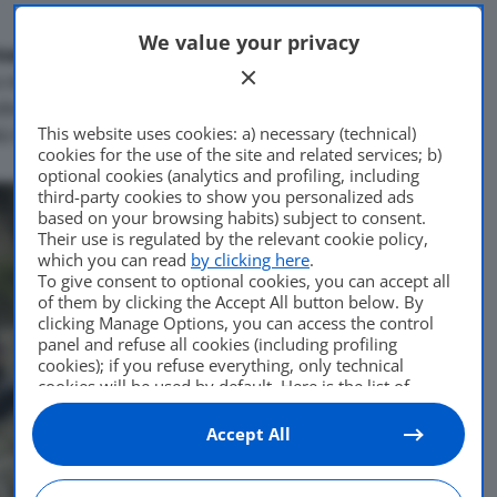
We value your privacy
metri
, larga 1,72 e alta 1,80,
 nei gruppi ottici e anche in
 color bronzo opaco, che
in
This website uses cookies: a) necessary (technical)
ù leggera.
cookies for the use of the site and related services; b)
optional cookies (analytics and profiling, including
third-party cookies to show you personalized ads
based on your browsing habits) subject to consent.
Their use is regulated by the relevant cookie policy,
which you can read
by clicking here
.
To give consent to optional cookies, you can accept all
of them by clicking the Accept All button below. By
clicking Manage Options, you can access the control
panel and refuse all cookies (including profiling
cookies); if you refuse everything, only technical
cookies will be used by default. Here is the list of
providers
. Cookie consent will be stored and applied
also to the other websites of Editoriale Nazionale and
Accept All
their subdomains. By expressing your choice on this
site, you will therefore not be asked again on other
Editoriale Nazionale websites that use the same