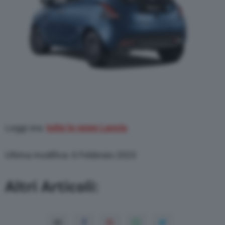
Leggi ora:
tutte le news Lancia
Ultima modifica: 6 Febbraio 2023
Altri Articoli: