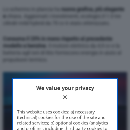
Lo schermo in plancia ha
nuova grafica, più elegante
e
chiara. Aggiornati i rivestimenti, ecologici.Il 1.0 tre
cilindri mild hybrid da 70 cv è stato ottimizzato.
Consuma il 25% in meno rispetto al precedente
modello a benzina
. Il motore elettrico da 4,9 cv e la
batteria agli ioni di litio forniscono energia in aiuto al
propulsore termico.
We value your privacy
This website uses cookies: a) necessary
(technical) cookies for the use of the site and
related services; b) optional cookies (analytics
and profiling, including third-party cookies to