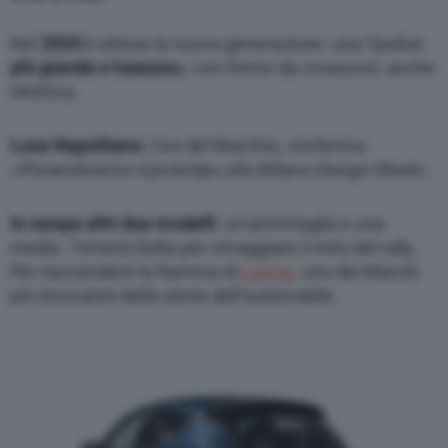
Nel
2024
è attesa la nuova generazione: una Ypsilon
più grande e lussuos
a, con forme da crossover, anche
elettrica.
Luca Napolitano
, Ceo del Marchio, conferma:
«
Presenteremo il prototipo alla Milano Design Week
».
In rampa altri due modelli
: un’ammiraglia e una
media. Tornerà Delta per omaggiare il mito del rally.
Per riaccendere la fiamma di
Lancia
, uno dei Marchi
più innovatori della storia dell’automobile.