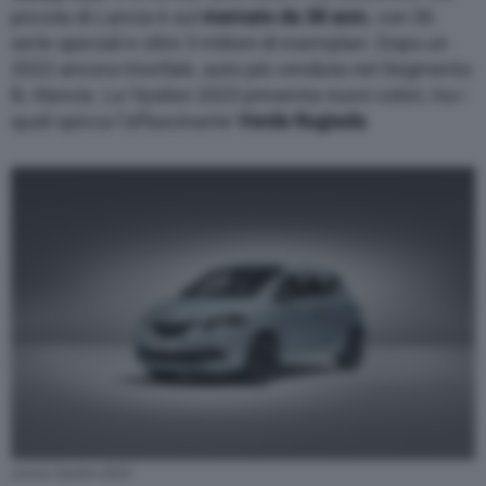
piccola di Lancia è sul
mercato da 38 ann
i, con 36
serie speciali e oltre 3 milioni di esemplari. Dopo un
2022 ancora trionfale, auto più venduta nel Segmento
B, rilancia. La Ypsilon 2023 presenta nuovi colori, tra i
quali spicca l’affascinante
Verde Rugiada
.
Lancia Ypsilon 2023