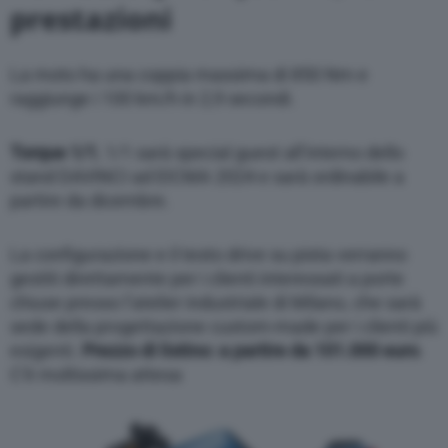
prestazioni
La moto ha una coppia massima di 850 Nm e
raggiunge i 100 km/h in 2,9 secondi.
Torque 1/1
, 1/1 sarà special guest all’interno dello
stand DAVINCI ad EICMA 2024 e sarà ordinabile a
partire da dicembre.
La configurazione e il testo drive su pista verranno
gestiti direttamente per i clienti interessati a porte
chiuse presso l’atelier industriale di Milano, che sarà
sede della progettazione custom-made per i clienti più
esigenti.
Prezzo di listino: a partire da 101.000 euro
.
C’è moltissima attesa