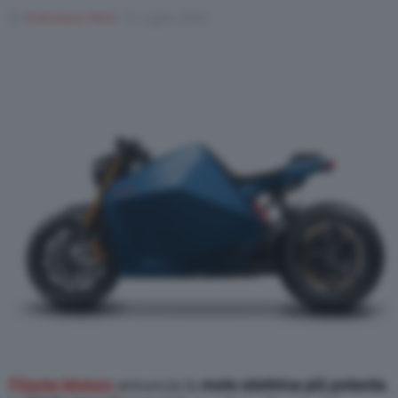
Di
Francesco Forni
15 Luglio 2024
Varie
Filante Motors
annuncia la
moto elettrica più potente
,