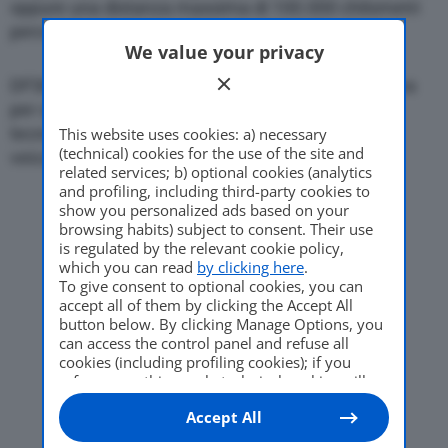
oppure una distanza massima di 100.000 chilometri
percorsi sopra la superficie stradale italiana.
We value your privacy
DFSK E5 Plus rappresenta una opzione competitiva
per chi cerca dimensioni importanti unite ad una
tecnologia di trazione moderna ed efficiente del
This website uses cookies: a) necessary
(technical) cookies for the use of the site and
veicolo.
related services; b) optional cookies (analytics
and profiling, including third-party cookies to
show you personalized ads based on your
browsing habits) subject to consent. Their use
is regulated by the relevant cookie policy,
which you can read
by clicking here
.
To give consent to optional cookies, you can
accept all of them by clicking the Accept All
button below. By clicking Manage Options, you
can access the control panel and refuse all
cookies (including profiling cookies); if you
refuse everything, only technical cookies will
be used by default. Here is the list of
providers
.
Accept All
Cookie consent will be stored and applied also
to the other websites of Editoriale Nazionale