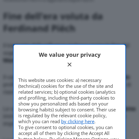
Fine dell’era voluta da
Ferdinand Piëch
Il tramonto della influenza tedesca segna la fine del
sogno di
Ferdinand Piëch
il quale fece rinascere il
We value your privacy
Marchio Bugatti
nel
1998
.
Il valore economico della vendita rimane un
segreto
This website uses cookies: a) necessary
professionale poiché i contraenti firmano un patto di
(technical) cookies for the use of the site and
related services; b) optional cookies (analytics
riservatezza assoluta sopra le cifre.
and profiling, including third-party cookies to
show you personalized ads based on your
Le voci di mercato ipotizzano una
quotazione
in
Borsa
browsing habits) subject to consent. Their use
is regulated by the relevant cookie policy,
imminente per la nuova realtà guidata dal giovane
which you can read
by clicking here
.
imprenditore Mate Rimac.
To give consent to optional cookies, you can
accept all of them by clicking the Accept All