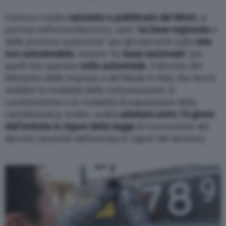
Il prezzo medio
calcolato e pubblicato dal Mimt
, si
precisa nell’emendamento, sarà “
su base regionale
e
delle province autonome” per gli esercenti sulla
rete
non autostradale
, mentre “su
base nazionale
” per
quelli che operano
sulle autostrade
. Il decreto del
Ministero delle Imprese e del Made in Italy che dovrà
stabilire le modalità delle comunicazioni, le
caratteristiche e le modalità di esposizione della
cartellonistica, inoltre, andrà
adottato entro 15 giorni
dall’entrata in vigore della legge
di conversione del
decreto (anziché dall’entrata in vigore del decreto).