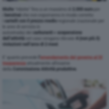
Multe
“ridotte” fino a un massimo di
2.000 euro
per
i
benzinai
che non esporranno in modo corretto
i
cartelli con il prezzo medio
regionale
(nazionale per
le aree di servizio in
autostrada) dei
carburanti
e
sospensione
dell’attività
nel caso vengano rilevate
4 (non più 3)
violazioni nell’arco di 2 mesi
.
E’ quanto prevede
l’
emendamento del governo al Dl
trasparenza
attualmente all’esame
della
Commissione Attività produttive
.