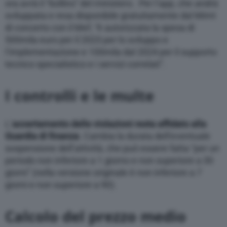
ora avrà il “bollino” del ministero. Per l’app, che andrà
sviluppata e resa disponibile gratuitamente dal Mimt
di concerto con il Mef, “è autorizzata la spesa di
500mila euro per il 2023 per lo sviluppo e
l’implementazione e 100mila dal 2024 per il supporto
tecnico specialistico e i servizi correlati”.
I controlli e le multe
L’
accertamento delle violazioni resta affidato alla
Guardia di finanza
. Cambia la durata dell’eventuale
sospensione dell’attività, che può essere fatta “per un
periodo non inferiore a 1 giorno e non superiore a 30
giorni” (nella versione originale è non inferiore a 7
giorni e non superiore a 90).
Calcolo del prezzo medio