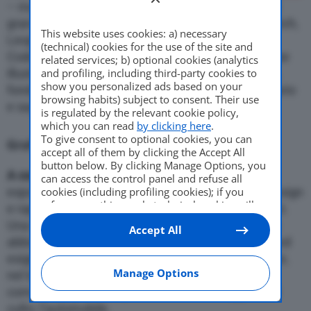
– manifesti pubblicitari e opuscoli – realizzate dai
grandi maestri della grafica come Marcello Dudovich,
This website uses cookies: a) necessary
Leopoldo Metlicovitz, Marcello Nizzoli, Plinio
(technical) cookies for the use of the site and
Codognato e molti altri. Tra queste, alcune preziose
related services; b) optional cookies (analytics
illustrazioni realizzate da Carlo Biscaretti di Ruffia,
and profiling, including third-party cookies to
show you personalized ads based on your
fondatore del
MAUTO
ma anche grafico pubblicitario
browsing habits) subject to consent. Their use
e sagace umorista.
is regulated by the relevant cookie policy,
which you can read
by clicking here
.
To give consent to optional cookies, you can
Grafica e design
accept all of them by clicking the Accept All
button below. By clicking Manage Options, you
A corollario della mostra di manifesti
, saranno
can access the control panel and refuse all
esposte sei vetture iconiche della storia del car design
cookies (including profiling cookies); if you
refuse everything, only technical cookies will
e rappresentative della sua evoluzione nei decenni.
be used by default. Here is the list of
providers
.
Una mostra per raccontare come design e grafica
Accept All
Cookie consent will be stored and applied also
abbiamo interpretato e dato forma alle tendenze ed
to the other websites of Editoriale Nazionale
and their subdomains. By expressing your
esigenze di uno specifico momento storico e come,
choice on this site, you will therefore not be
Manage Options
nel tempo, si siano sviluppate le campagne di
asked again on other Editoriale Nazionale
comunicazione di un prodotto divenuto oggetto di
websites that use the same consent
culto, l’automobile.
management platform (CMP). You can still