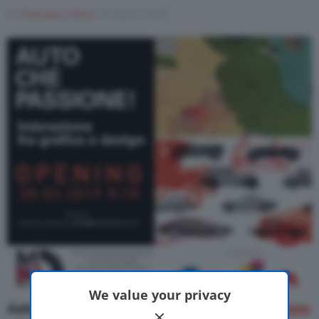
Di
Francesco Forni
25 Marzo 2019
Motor Valley Fest
Varie
We value your privacy
Auto che Passione! è un’
esposizione di oltre 30 opere