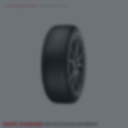
Di
Francesco Forni
25 Marzo 2019
Varie
Apollo Vredestein
lancia il nuovo prodotto