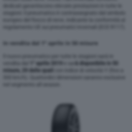
dedicati garantiscono elevate prestazioni in tutte le
stagioni: il pneumatico è contrassegnato dal simbolo
europeo del fiocco di neve, indicante la conformità al
regolamento UE sui pneumatici invernali (ECE R117).
In vendita dal 1° aprile in 50 misure
Il nuovo pneumatico per tutte le stagioni sarà in
vendita dal
1° aprile 2019
e sar
à disponibile in 50
misure, 29 delle quali
con indice di velocità Y (fino a
300 km/h). Quattordici dimensioni saranno esclusive
nel segmento all season.