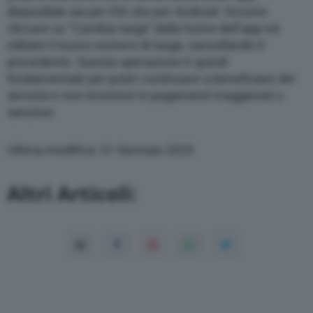
disponibile sia per iOS che per Android. Occorre
cliccare su ”Cambia targa” dalla home dell’app ed
editare il nuovo numero di targa, cancellando il
precedente. Questa operazione è quindi
fondamentale per poter continuare a beneficiare del
servizio e non incorrere in pagamenti maggiorati o
sanzioni.
Ultima modifica: 31 Gennaio 2023
Altri Articoli: