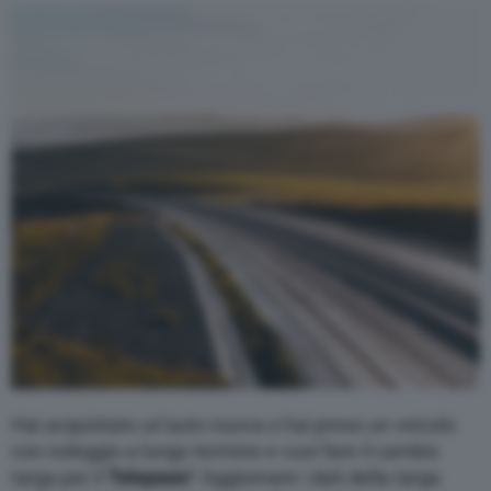
Varie
Hai acquistato un’auto nuova o hai preso un veicolo
con noleggio a lungo termine e vuoi fare il cambio
targa per il
Telepass
? Aggiornare i dati della targa