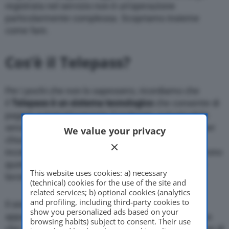
registrata nel servizio non è un’operazione
particolarmente complessa. Scopriamo insieme
come fare.
Cos’è il Telepass?
Per i pochi che non lo sapessero, ricordiamo che
il
Telepass è un sistema tecnologico
che consente di
pagare automaticamente il pedaggio autostradale
senza doversi fermare al casello. Un’opportunità per
We value your privacy
chiunque non voglia correre il rischio di
incolonnamenti, ma soprattutto per quanti percorrono
quotidianamente i tratti autostradali per ragioni di
This website uses cookies: a) necessary
lavoro o altro.
(technical) cookies for the use of the site and
related services; b) optional cookies (analytics
and profiling, including third-party cookies to
Il sistema Telepass è infatti composto da un
show you personalized ads based on your
apparecchio contenuto in un contenitore di plastica
browsing habits) subject to consent. Their use
che racchiude
un transponder
, ovvero un emettitore di