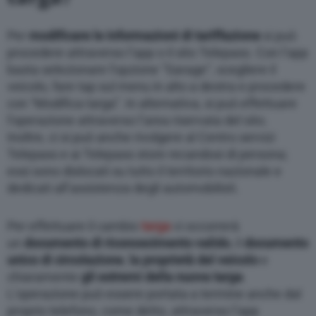
Per
modificare le informazioni di tariffazione
si può
procedere attraverso l’app o il sito Telepass. Con l’app
basta selezionare l’opzione ”Garage”, scegliere il
veicolo, fare tap sul menu in alto a destra e procedere
con “Modifica targa”. In alternativa, si può effettuare
l’operazione attraverso l’area riservata del sito.
Inoltre, ci si può anche rivolgere al Centro servizi
Telepass e ai Telepass store recandosi di persona;
essi sono dislocati su tutto il territorio nazionale e
dedicati all’assistenza degli automobilisti.
Per effettuare il cambio
targa
vi occorrerà
un
documento di riconoscimento valido
, il
documento
unico di circolazione
,
la proprietà del veicolo
e
chiaramente
gli estremi della nuova targa
.
L’operazione può essere portata a termine anche dal
proprio telefono, come detto, attraverso l’app