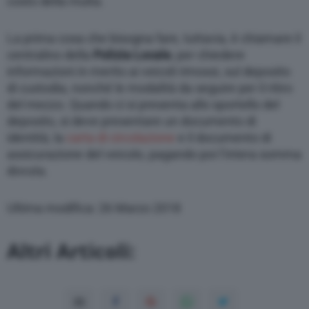
costo della multa.
La prima cosa che bisogna fare, tuttavia, è chiamare il
centralino della
Polizia Locale
, per chiedere
informazioni in merito ai veicoli rimossi, sul deposito
di custodia, nonché le modalità da seguire per il ritiro
del mezzo. Quando ci si presenta allo sportello del
deposito, si deve presentare un documento di
identità, la
carta di circolazione
e il documento di
assicurazione del veicolo, pagando poi l’intera somma
dovuta.
Ultima modifica: 26 Marzo 2018
Altri Articoli: