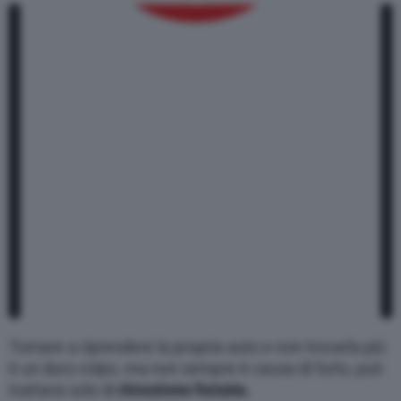
Varie
Tornare a riprendere la propria auto e non trovarla più
è un duro colpo, ma non sempre è causa di furto, può
trattarsi solo di
rimozione forzata.