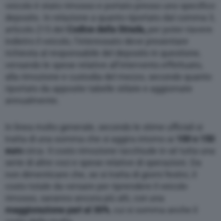
veicolo è stato rimosso e portato presso uno specifico
deposito. In relazione a quanto riportato dal comma 3,
articolo 215 del
Codice della Strada,
per poter riavere
indietro il veicolo, l’interessato deve presentare
richiesta al responsabile del deposito in questione,
versando le spese relative all’intervento effettuato,
alla rimozione e custodia del mezzo, secondo quanto
riportato da apposite tabelle stilate e aggiornate
annualmente
.
In linea molto generale, secondo le stime ufficiali si
tratta di una somma che si aggira intorno ai
100 o 150
euro
circa. Il costo rimozione racchiude in sé tutta una
serie di altre voci e spese relative di operazioni. Da
non dimenticare che, se si tratta di giorni festivi, il
costo totale da versare per riprendere il veicolo
rimosso, saranno ancora più alti, con una
maggiorazione pari al 30%
, cui si somma anche il