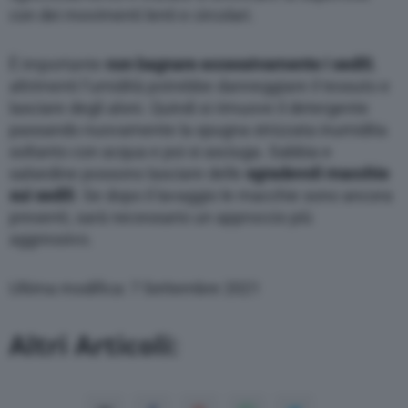
con dei movimenti lenti e circolari.
È importante
non bagnare eccessivamente i sedili
,
altrimenti l’umidità potrebbe danneggiare il tessuto e
lasciare degli aloni. Quindi si rimuove il detergente
passando nuovamente la spugna strizzata inumidita
soltanto con acqua e poi si asciuga. Sabbia e
salsedine possono lasciare delle
sgradevoli macchie
sui sedili
. Se dopo il lavaggio le macchie sono ancora
presenti, sarà necessario un approccio più
aggressivo.
Ultima modifica: 7 Settembre 2021
Altri Articoli: