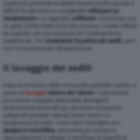
Qualora le particelle di sabbia fossero molto piccole e
difficili da eliminare è consigliabile
utilizzare un
compressore
o un apposito
soffiatore
, macchinari con
un getto d’aria molto forte che rimuove i residui difficili
da aspirare, per poi catturarli con l’aspirapolvere
tradizionale. Per
completare la pulizia dei sedili
, però,
non ci si può fermare all’aspirazione.
Il lavaggio dei sedili
Dopo la rimozione delle minuscole particelle marine si
passa al
lavaggio
interno del veicolo
. L’operazione
può essere eseguita utilizzando detergenti
professionali pronti all’uso, altrimenti si possono
adoperare prodotti naturali come l’aceto o il
bicarbonato di sodio. Come fare? Prendete una
spugna in microfibra
, strizzatela per evitare lo
sgocciolamento e iniziate a strofinare la superficie