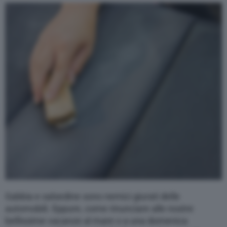
Varie
Sabbia e salsedine sono nemici giurati delle
automobili. Eppure, come rinunciare alle nostre
bellissime vacanze al mare o a una domenica