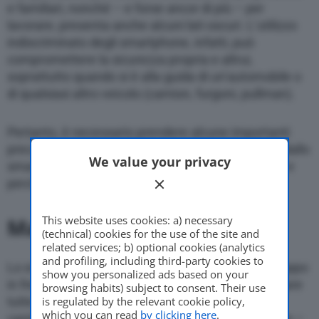
e familiari, nonché – e forse ancor di più – per
lavorare, presenta anche alcuni lati oscuri. L’utilizzo
indiscriminato degli smartphone, infatti, può
compromettere la sicurezza propria e altrui,
soprattutto quando si è alla guida di un’automobile o
di qualsiasi altro veicolo (camion, furgoni, pullman).
Pertanto, è necessario prendere alcune importanti
precauzioni, una su tutti, occorre liberare la mani dallo
We value your privacy
smartphone. Chiarito questo, vediamo quali sono e
perché sono necessari i
portacellulare
.
This website uses cookies: a) necessary
Mani sul volante
(technical) cookies for the use of the site and
related services; b) optional cookies (analytics
and profiling, including third-party cookies to
Lo si impara a scuola guida, ma lo si dimentica troppo
show you personalized ads based on your
in fretta: quando si è alla guida, le mani devono stare
browsing habits) subject to consent. Their use
tutte e due
is regulated by the relevant cookie policy,
sul volante
, a meno che non si debba
which you can read
by clicking here
.
cambiare marcia. E pertanto, anche lo smartphone –