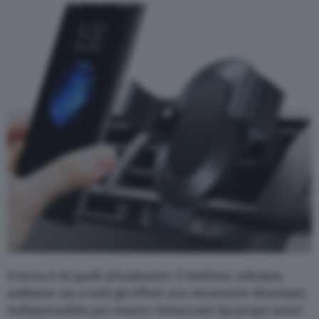
Varie
Il tema è di quelli attualissimi: il telefono cellulare,
sebbene sia a tutti gli effetti uno strumento diventato
indispensabile per essere rintracciati dai propri amici