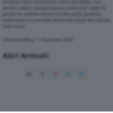
nel posto che il conducente riterrà più adatto, non
devono cadere, dunque devono essere ben saldi. Sì,
perché se cadono mentre si è alla guida, possono
trasformarsi in una fonte di pericolo al pari dei cellulari
nella mano.
Ultima modifica: 11 Dicembre 2018
Altri Articoli: