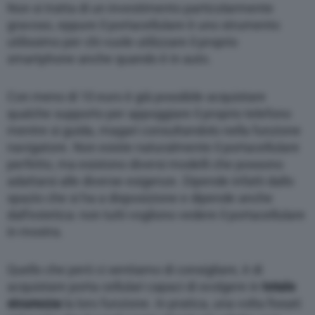
Non si tratta di un investimento particolarmente
gravoso, eppure il portacellulare è uno strumento
utilissimo per chi vuole utilizzare il proprio
smartphone anche quando è in auto.
Con meno di 10 euro è già possibile acquistare
qualche supporto per appoggiare il proprio telefono
mentre si guida, magari consultandolo nella funzione
navigatore. Non esiste naturalmente il portacellulare
perfetto, ma esistono diversi modelli che possono
adattarsi alle diverse esigenze. Dipende infatti dallo
spazio che si ha a disposizione e dipende anche
dall’estetica: non tutti vogliono vedere il portacellulare
in mostra.
Quello che però ci sentiamo di consigliare, è di
acquistare porta cellulari capaci di svolgere in
totale
sicurezza
la loro funzione. In pratica, una volta fissati